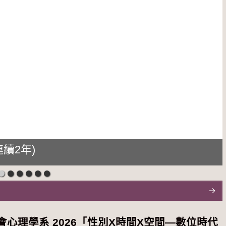
續2年)
心理學系 2026「性別Χ時間Χ空間—數位時代