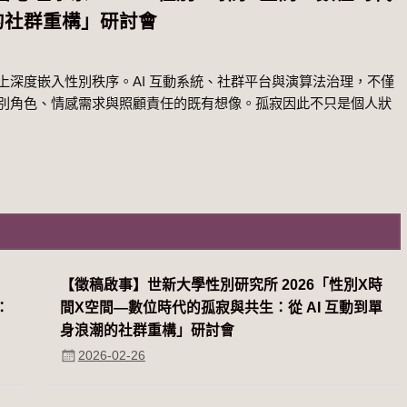
潮的社群重構」研討會
深度嵌入性別秩序。AI 互動系統、社群平台與演算法治理，不僅
別角色、情感需求與照顧責任的既有想像。孤寂因此不只是個人狀
系
【徵稿啟事】世新大學性別研究所 2026「性別Χ時
：
間Χ空間—數位時代的孤寂與共生：從 AI 互動到單
身浪潮的社群重構」研討會
2026-02-26