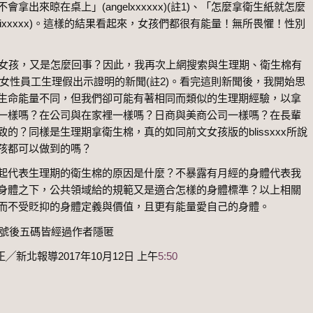
來晾在桌上」(angelxxxxxx)(註1)、「怎麼拿衛生紙就怎麼
ychixxxxx)。這樣的結果看起來，女孩們都很有能量！無所畏懼！性別
歲女孩，又是怎麼回事？因此，我再次上網搜索與生理期、衛生棉有
求女性員工生理假出示證明的新聞(註2)。看完這則新聞後，我開始思
生命能量不同，但我們卻可能有著相同而類似的生理期經驗，以拿
一樣嗎？在公司與在家裡一樣嗎？日商與美商公司一樣嗎？在長輩
？同樣是生理期拿衛生棉，真的如同前文女孩版的blissxxx所說
孩都可以做到的嗎？
起代表生理期的衛生棉的原因是什麼？不暴露有月經的身體代表我
身體之下，公共領域給的規範又是適合怎樣的身體標準？以上相關
而不受貶抑的身體定義與價值，且更有能量愛自己的身體。
x)此三個帳號後五碼皆經過作者隱匿
新北報導2017年10月12日 上午
5:50