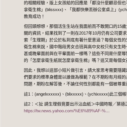
的相關經驗，版上女孩給的回應是「都沒什麼顧忌但也不會拿出
拿衛生棉」(blissxxx)、「我都快樂丟辦公室桌上」(
教育成功！
但回頭想想，那個活生生站在我面前而不敢開口的15
關的資訊，結果找到了一則在2017年10月仍有公司要
索「生理期」於公於私到底有著什麼意涵？每個女性的
衛生棉來說，國中階段男女合班與高中女校只有女生時
甚或晚輩面前與在平輩面前一樣嗎？這些不同是什麼導致的
的「怎麼拿衛生紙就怎麼拿衛生棉」嗎？這又是每個女
因此，我想以這部小短片做引言，請大家思考需要隱藏
們要求的標準身體是以誰做為模範？在不期盼有月經的
問題，期盼在解答後，不論任何性別都能有一個被尊重
註1：(angelxxxxxx)、(blixxxxx)、(ychixxxx
註2：＜扯 請生理假竟要出示沾血紙＞中國時報╱葉德正╱
https://tw.news.yahoo.com/%E6%89%AF-%…