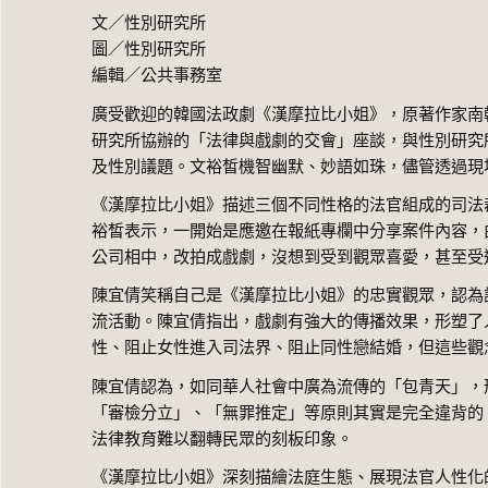
文／性別研究所
圖／性別研究所
編輯／公共事務室
廣受歡迎的韓國法政劇《漢摩拉比小姐》，原著作家南
研究所協辦的「法律與戲劇的交會」座談，與性別研究
及性別議題。文裕皙機智幽默、妙語如珠，儘管透過現
《漢摩拉比小姐》描述三個不同性格的法官組成的司法
裕皙表示，一開始是應邀在報紙專欄中分享案件內容，
公司相中，改拍成戲劇，沒想到受到觀眾喜愛，甚至受
陳宜倩笑稱自己是《漢摩拉比小姐》的忠實觀眾，認為
流活動。陳宜倩指出，戲劇有強大的傳播效果，形塑了
性、阻止女性進入司法界、阻止同性戀結婚，但這些觀
陳宜倩認為，如同華人社會中廣為流傳的「包青天」，
「審檢分立」、「無罪推定」等原則其實是完全違背的
法律教育難以翻轉民眾的刻板印象。
《漢摩拉比小姐》深刻描繪法庭生態、展現法官人性化