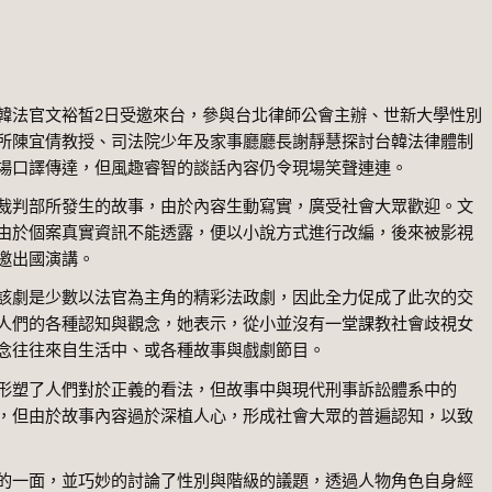
韓法官文裕皙2日受邀來台，參與台北律師公會主辦、世新大學性別
所陳宜倩教授、司法院少年及家事廳廳長謝靜慧探討台韓法律體制
場口譯傳達，但風趣睿智的談話內容仍令現場笑聲連連。
裁判部所發生的故事，由於內容生動寫實，廣受社會大眾歡迎。文
由於個案真實資訊不能透露，便以小說方式進行改編，後來被影視
邀出國演講。
該劇是少數以法官為主角的精彩法政劇，因此全力促成了此次的交
人們的各種認知與觀念，她表示，從小並沒有一堂課教社會歧視女
念往往來自生活中、或各種故事與戲劇節目。
形塑了人們對於正義的看法，但故事中與現代刑事訴訟體系中的
，但由於故事內容過於深植人心，形成社會大眾的普遍認知，以致
的一面，並巧妙的討論了性別與階級的議題，透過人物角色自身經