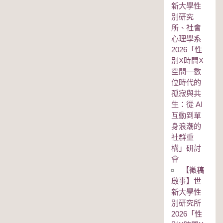
新大學性
別研究
所、社會
心理學系
2026「性
別Χ時間Χ
空間—數
位時代的
孤寂與共
生：從 AI
互動到單
身浪潮的
社群重
構」研討
會
【徵稿
啟事】世
新大學性
別研究所
2026「性