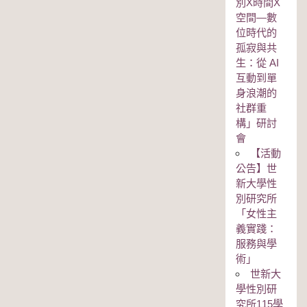
別Χ時間Χ
空間—數
位時代的
孤寂與共
生：從 AI
互動到單
身浪潮的
社群重
構」研討
會
【活動
公告】世
新大學性
別研究所
「女性主
義實踐：
服務與學
術」
世新大
學性別研
究所115學