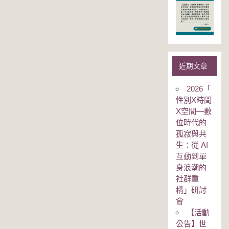
近期文章
2026「
性別Χ時間
Χ空間—數
位時代的
孤寂與共
生：從 AI
互動到單
身浪潮的
社群重
構」研討
會
【活動
公告】世