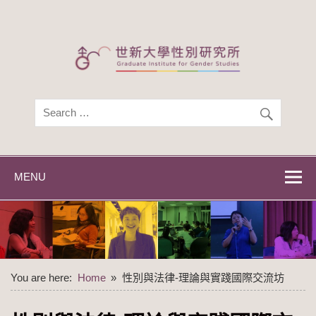
Skip
to
content
世新大學性別研
世新大學性別研究所
究所
MENU
You are here:
Home
性別與法律-理論與實踐國際交流坊