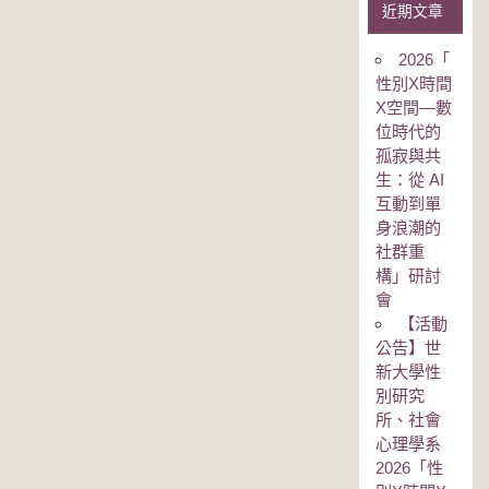
近期文章
2026「
性別Χ時間
Χ空間—數
位時代的
孤寂與共
生：從 AI
互動到單
身浪潮的
社群重
構」研討
會
【活動
公告】世
新大學性
別研究
所、社會
心理學系
2026「性