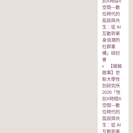
別Χ時間Χ
空間—數
位時代的
孤寂與共
生：從 AI
互動到單
身浪潮的
社群重
構」研討
會
【徵稿
啟事】世
新大學性
別研究所
2026「性
別Χ時間Χ
空間—數
位時代的
孤寂與共
生：從 AI
互動到單