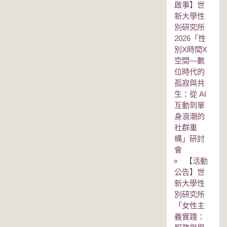
啟事】世
新大學性
別研究所
2026「性
別Χ時間Χ
空間—數
位時代的
孤寂與共
生：從 AI
互動到單
身浪潮的
社群重
構」研討
會
【活動
公告】世
新大學性
別研究所
「女性主
義實踐：