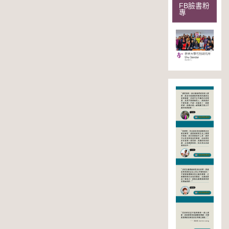
FB臉書粉
專