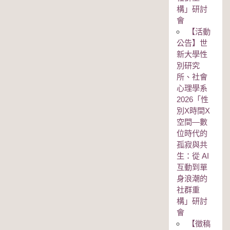
構」研討
會
【活動
公告】世
新大學性
別研究
所、社會
心理學系
2026「性
別Χ時間Χ
空間—數
位時代的
孤寂與共
生：從 AI
互動到單
身浪潮的
社群重
構」研討
會
【徵稿