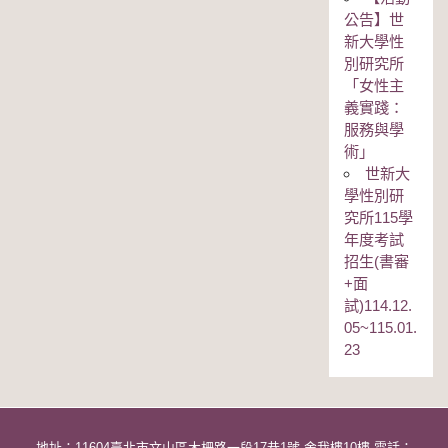
公告】世
新大學性
別研究所
「女性主
義實踐：
服務與學
術」
世新大
學性別研
究所115學
年度考試
招生(書審
+面
試)114.12.
05~115.01.
23
地址：11604臺北市文山區木柵路一段17巷1號-舍我樓10樓 電話：