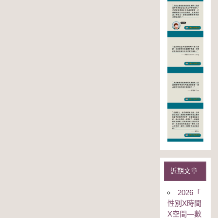
近期文章
2026「
性別Χ時間
Χ空間—數