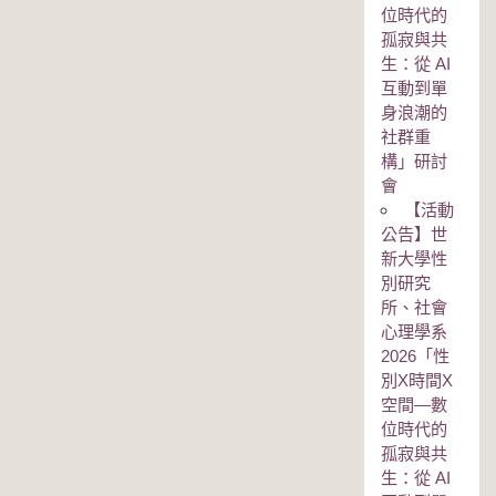
位時代的
孤寂與共
生：從 AI
互動到單
身浪潮的
社群重
構」研討
會
【活動
公告】世
新大學性
別研究
所、社會
心理學系
2026「性
別Χ時間Χ
空間—數
位時代的
孤寂與共
生：從 AI