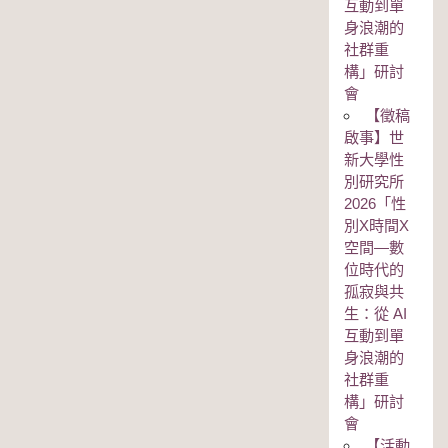
互動到單
身浪潮的
社群重
構」研討
會
【徵稿
啟事】世
新大學性
別研究所
2026「性
別Χ時間Χ
空間—數
位時代的
孤寂與共
生：從 AI
互動到單
身浪潮的
社群重
構」研討
會
【活動