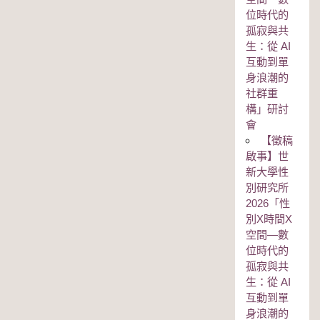
位時代的
孤寂與共
生：從 AI
互動到單
身浪潮的
社群重
構」研討
會
【徵稿
啟事】世
新大學性
別研究所
2026「性
別Χ時間Χ
空間—數
位時代的
孤寂與共
生：從 AI
互動到單
身浪潮的