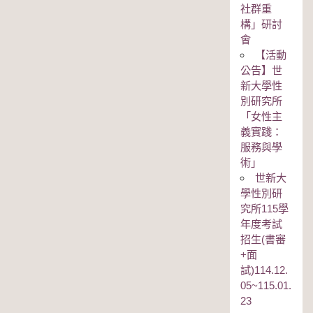
社群重
構」研討
會
【活動
公告】世
新大學性
別研究所
「女性主
義實踐：
服務與學
術」
世新大
學性別研
究所115學
年度考試
招生(書審
+面
試)114.12.
05~115.01.
23