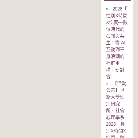
2026「
性別Χ時間
Χ空間—數
位時代的
孤寂與共
生：從 AI
互動到單
身浪潮的
社群重
構」研討
會
【活動
公告】世
新大學性
別研究
所、社會
心理學系
2026「性
別Χ時間Χ
空間—數