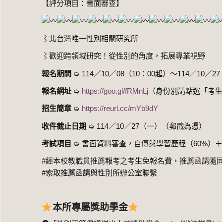
【評分項目：書面審查】
⌇北台灣唯一性別相關研究所
⌇歡迎跨領域研究！從性別的角度，拓展專業視野
報名期間
➭ 114／10／08（10：00起）～114／10／2
報名網址
➭
https://goo.gl/fRMnLj
（身份別請點選「考生
招生簡章
➭
https://reurl.cc/mYb9dY
收件截止日期
➭ 114／10／27（一）（郵戳為憑）
考試項目
➭ 書面資料審查，自傳與學習歷程（60%）
#經本校教職員推薦報考之考生免報名費，推薦函請隨
#索取推薦函請與性別所辦公室聯繫
本所專屬
獎助學金