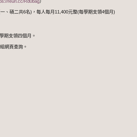
tps://reurl.cc/Rd0bag
）
碩二共6名)，每人每月11,400元整(每學期支領4個月)
每學期支領四個月。
輔組網頁查詢。