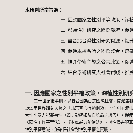
本所創所宗旨為：
一.
因應國家之性別平等政策，深
二.
彰顯性別研究之國際潮流，促
三.
整合北台灣性別研究資源，提
四.
促進本校系所之科際整合，培
五.
推介學術主導之公共政策，促
六.
結合學術研究與社會實踐，推
一. 因應國家之性別平權政策，深植性別研
二十世紀後半期，以聯合國為首之國際社會，開始重
1995
年世界婦女大會之「北京宣言行動綱領」，性別主流
大性別暴力犯罪事件（如：彭婉如及白曉燕之遇害），促
《兩性工作平等法》、《家庭暴力防治法》、《性侵害犯
性別平權意識，並確保社會對性別平權之實踐。