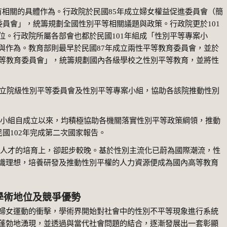
關的具體作為。行政院於民國
85
年成立婦女權益促進委員會（簡
委員會」，統籌規劃全國性別平等相關議題與政策。行政院更於
101
位。行政院所屬各部會也都於民國
101
年組成「性別平等專案小
與作為。教育部則最早於民國
87
年成立兩性平等教育委員會，並於
等教育委員會」，統籌規劃國內各級學校之性別平等教育，並將性
立院級性別平等委員會及性別平等專案小組，協助各該院推動性別
自成立以來，均積極協助各機關落實性別平等政策綱領，推動
民國
102
年完成第二次國家報告。
的培育上，卻起步較晚。基於性別主流化已蔚為國際潮流，性
識理想，培養研發及推動性別平權的人力資源便成為國內高等教育
學術地位及競爭優勢
女運動的衝擊，學術界開始對社會中的性別不平等現象進行系統
蓬勃地湧現，並透過與當代社會問題的結合，逐漸發展出一套彰顯