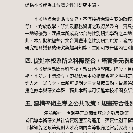
建構本校成為北台灣之性別研究重鎮。
本校地處台北縣市交界，不僅接近台灣主要的政經文
等），對於教學，研究及服務資源之取得與整合，實具
一地緣優勢，建設本所成為北台灣性別研究學群之基地
此，本所擬積極整合北台灣豐沛之性別研究資源，發展
研究相關議題的研究興趣與知能，二則可提升國內性別
四. 促進本校系所之科際整合，培養多元視
本校歷經新聞專科學校，新聞傳播學院之階段，目前
學。本所之申請設立，即擬結合本校相關系所之學術研
究人才。詳言之，本所所規劃之三大發展重點，皆屬跨
援之教學與研究學群。藉此本所或可促進本校相關系所
五. 建構學術主導之公共政策，規畫符合性
承前所述，性別平等為國家既定之發展政策，各項
者倡導學術研究與社會實踐應互為體用，落實性別平權
平權知能之政策規劃人才為國內高等教育之當前要務，