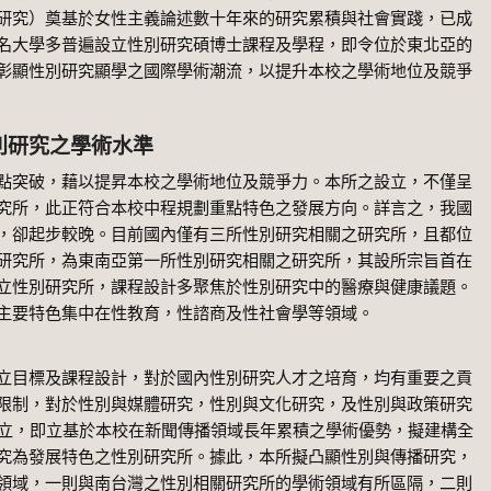
研究）奠基於女性主義論述數十年來的研究累積與社會實踐，已成
名大學多普遍設立性別研究碩博士課程及學程，即令位於東北亞的
彰顯性別研究顯學之國際學術潮流，以提升本校之學術地位及競爭
別研究之學術水準
突破，藉以提昇本校之學術地位及競爭力。本所之設立，不僅呈
究所，此正符合本校中程規劃重點特色之發展方向。詳言之，我國
，卻起步較晚。目前國內僅有三所性別研究相關之研究所，且都位
研究所，為東南亞第一所性別研究相關之研究所，其設所宗旨首在
立性別研究所，課程設計多聚焦於性別研究中的醫療與健康議題。
主要特色集中在性教育，性諮商及性社會學等領域。
目標及課程設計，對於國內性別研究人才之培育，均有重要之貢
限制，對於性別與媒體研究，性別與文化研究，及性別與政策研究
設立，即立基於本校在新聞傳播領域長年累積之學術優勢，擬建構全
究為發展特色之性別研究所。據此，本所擬凸顯性別與傳播研究，
領域，一則與南台灣之性別相關研究所的學術領域有所區隔，二則