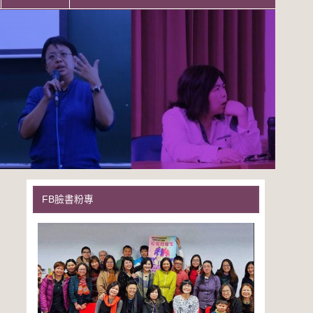
FB臉書粉專