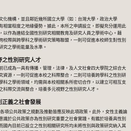
化機構，並且鄰近幾所國立大學（如：台灣大學，政治大學
有相當程度之地緣優勢。據此，本所之申請設立，即擬充分運用此
，以作為連結全國性別研究相關教育及研究人員之學術中心。藉
跨校際與跨學科之學術研究策略聯盟，一則可促進本校師生對性別
研究之學術能量及水準。
野之性別研究人才
已成為一具有傳播，管理，法律，及人文社會四大學院之綜合大
究資源，一則可促進本校之科際整合，二則可培養跨學科之性別研
學科之學術領域，均需與本校相關系所密切合作，以建立可相互支
之科際交流與整合，培養多元視野之性別研究人才。
別正義之社會發展
公共政策之規劃及推動皆應反映此項政策。此外，女性主義論
意識於公共政策亦為性別研究重要之社會實踐。有鑑於培養具性別
而國內目前已設立之性別相關研究所均未將性別與政策研究納入其