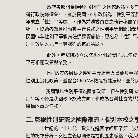
政府各部門為推動性別平等之國家政策，多有相
稱行政院婦權會），並於民國
101
年改銜為「性別平等
年成立「性別平等處」，作為前述委員會之執行秘書單
組」，協助各部會推動其主管業務之性別平等相關政策
民國
94
年性別平等教育法通過實施後，更名為「性別平
別平等納入九年一貫課程的核心議題。
此外，考試院及立法院也分別於民國
101
年成
平等相關政策與業務。
上述政府各層級之性別平等相關委員會及專案小組
性別主流化政策，並配合
CEDAW
檢視所轄法規，並於
我國雖以性別平權為國家政策，但在性別研究人才
別平等不僅是我國政府施政方向，也成為台灣社會的共
機構的重要任務。
二. 彰顯性別研究之國際潮流，促進本校之
二十世紀的七十年代，歐美先進國家經歷了第二波婦
性的檢視分析。女性主義思潮便是在此歷史脈絡下滂湃