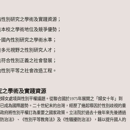
植性別研究之學術及實踐資源；
進本校之學術地位及競爭優勢；
升國內性別研究之學術水準；
養多元視野之性別研究人才；
進符合性別正義之社會發展；
動性別平等之社會改造工程。
究之學術及實踐資源
視婦女處境與性別平權議題。從聯合國於
1975
年展開之「婦女十年」到
化已成為國際趨勢。二十世紀末的台灣，經歷了幾起導因於性別歧視的重
使政府將性別平權訂為重要之國家政策。立法院於過去十幾年來先後通過
罪防治法》、《性別平等教育法》及《性騷擾防治法》，藉以提升國人的