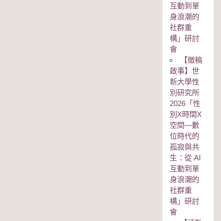
互動到單
身浪潮的
社群重
構」研討
會
【徵稿
啟事】世
新大學性
別研究所
2026「性
別Χ時間Χ
空間—數
位時代的
孤寂與共
生：從 AI
互動到單
身浪潮的
社群重
構」研討
會