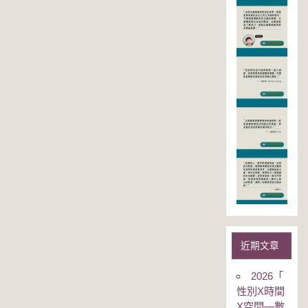
近期文章
2026「
性別Χ時間
Χ空間—數