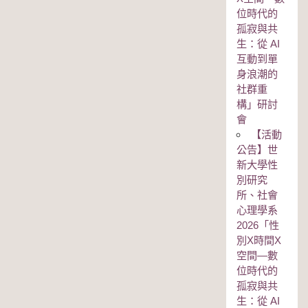
位時代的
孤寂與共
生：從 AI
互動到單
身浪潮的
社群重
構」研討
會
【活動
公告】世
新大學性
別研究
所、社會
心理學系
2026「性
別Χ時間Χ
空間—數
位時代的
孤寂與共
生：從 AI