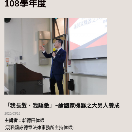
108學年度
「我長髮、我驕傲」~論國家機器之大男人養成
2020/03/16
主講者：
郭德田律師
(現職馥詠德章法律事務所主持律師)