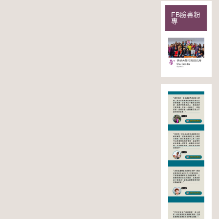
FB臉書粉
專