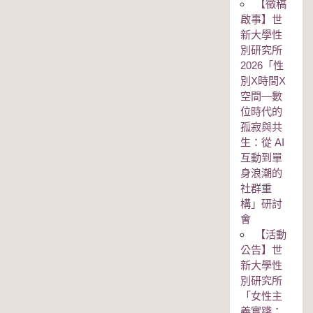
【徵稿
啟事】世
新大學性
別研究所
2026「性
別Χ時間Χ
空間—數
位時代的
孤寂與共
生：從 AI
互動到單
身浪潮的
社群重
構」研討
會
【活動
公告】世
新大學性
別研究所
「女性主
義實踐：