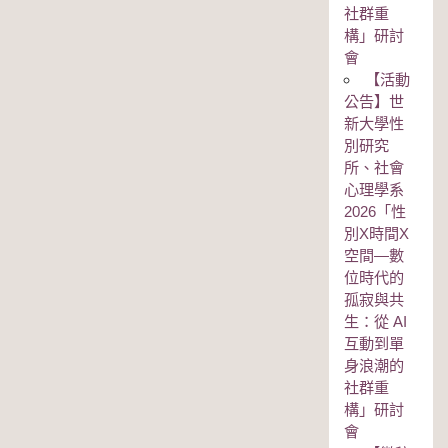
社群重
構」研討
會
【活動
公告】世
新大學性
別研究
所、社會
心理學系
2026「性
別Χ時間Χ
空間—數
位時代的
孤寂與共
生：從 AI
互動到單
身浪潮的
社群重
構」研討
會