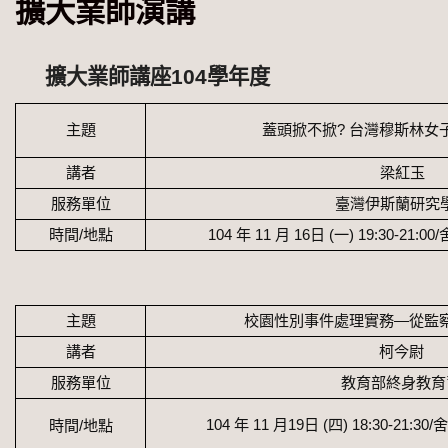
擴大業師演講
擴大業師講座104學年度
主題
蓋頭掀不掀
?
台灣穆斯林女
講者
梁紅玉
服務單位
臺灣伊斯蘭研究
時間/地點
104
年
11
月
16
日
(
一
) 19:30-21:00/
主題
校園性別事件處理實務
—
從監
講者
柯今尉
服務單位
教育部終身教育
104
年
11
月
19
日
(
四
) 18:30-21:30/
時間/地點