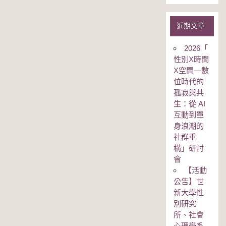
近期文章
2026「
性別Χ時間
Χ空間—數
位時代的
孤寂與共
生：從 AI
互動到單
身浪潮的
社群重
構」研討
會
【活動
公告】世
新大學性
別研究
所、社會
心理學系