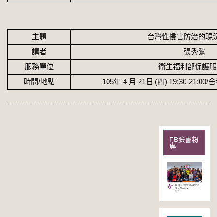
主題
台灣性侵害防治的現
講者
張秀
鴛
服務單位
衛生福利部保護服
時間/地點
105
年
4
月
21
日
(
四
) 19:30-21:00/
舍
FB臉書粉
專