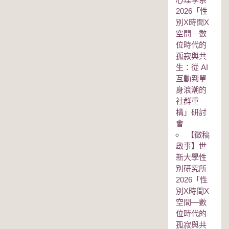
2026「性
別Χ時間Χ
空間—數
位時代的
孤寂與共
生：從 AI
互動到單
身浪潮的
社群重
構」研討
會
【徵稿
啟事】世
新大學性
別研究所
2026「性
別Χ時間Χ
空間—數
位時代的
孤寂與共