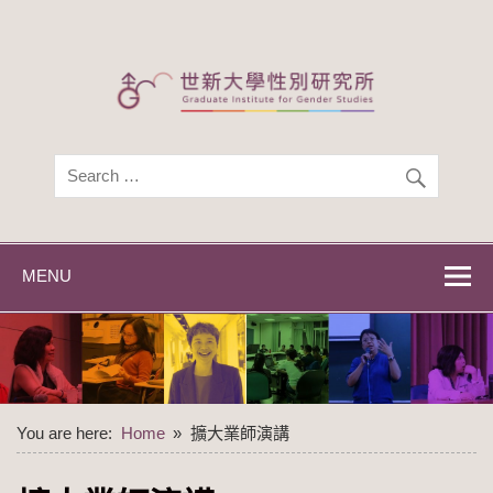
Skip
to
content
世新大學性別研
世新大學性別研究所
究所
MENU
You are here:
Home
擴大業師演講