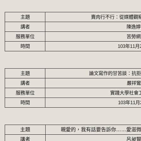
主題
賣肉行不行：從媒體觀
講者
陳逸婷
服務單位
苦勞網
時間
103
年
11
月
主題
論文寫作的甘苦談：抗拒
講者
嚴祥鸞
服務單位
實踐大學社會
時間
103
年
11
月
主題
親愛的，我有話要告訴你……愛滋
講者
呂昶