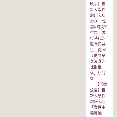
啟事】世
新大學性
別研究所
2026「性
別Χ時間Χ
空間—數
位時代的
孤寂與共
生：從 AI
互動到單
身浪潮的
社群重
構」研討
會
【活動
公告】世
新大學性
別研究所
「女性主
義實踐：