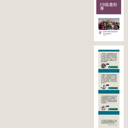
FB臉書粉
專