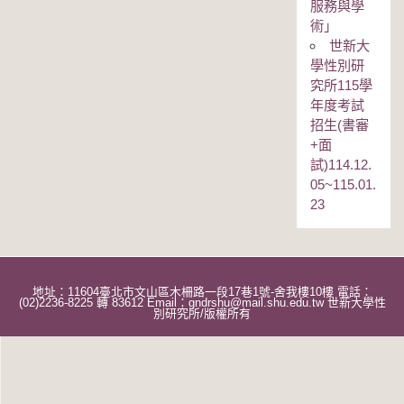
服務與學
術」
世新大
學性別研
究所115學
年度考試
招生(書審
+面
試)114.12.
05~115.01.
23
地址：11604臺北市文山區木柵路一段17巷1號-舍我樓10樓 電話：
(02)2236-8225 轉 83612 Email：gndrshu@mail.shu.edu.tw 世新大學性
別研究所/版權所有