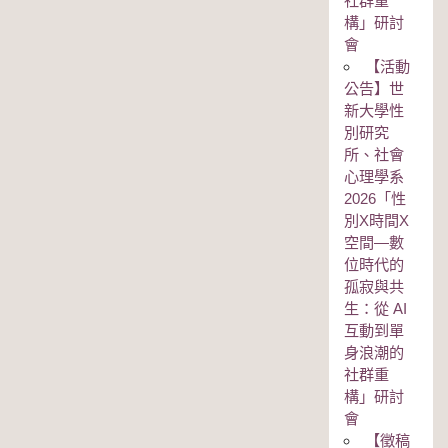
社群重
構」研討
會
【活動
公告】世
新大學性
別研究
所、社會
心理學系
2026「性
別Χ時間Χ
空間—數
位時代的
孤寂與共
生：從 AI
互動到單
身浪潮的
社群重
構」研討
會
【徵稿