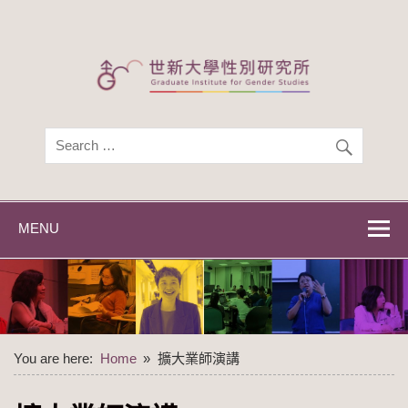
Skip
to
content
世新大學性別研
世新大學性別研究所
究所
MENU
You are here:
Home
擴大業師演講