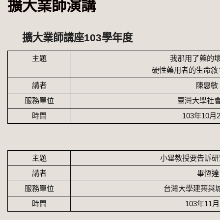
擴大業師演講
擴大業師講座103學年度
主題
我那用了藥的
硬性藥用者的生命敘
講者
陳惠敏
服務單位
臺灣大學社
時間
103
年
10
月
主題
小畢教授要告訴研
講者
畢恆達
服務單位
台灣大學建築與
時間
103
年
11
月