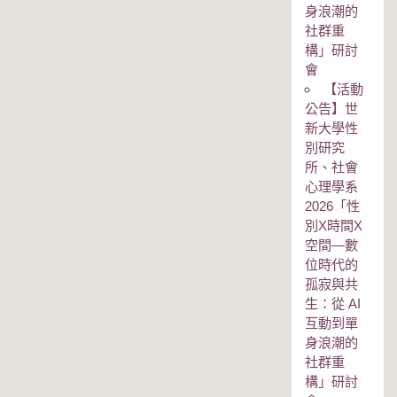
身浪潮的
社群重
構」研討
會
【活動
公告】世
新大學性
別研究
所、社會
心理學系
2026「性
別Χ時間Χ
空間—數
位時代的
孤寂與共
生：從 AI
互動到單
身浪潮的
社群重
構」研討