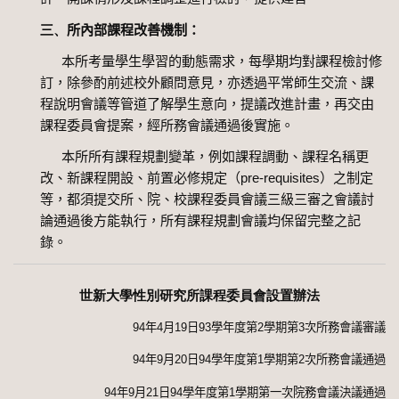
三、
所內部課程改善機制：
本所考量學生學習的動態需求，每學期均對課程檢討修
訂，除參酌前述校外顧問意見，亦透過平常師生交流、課
程說明會議等管道了解學生意向，提議改進計畫，再交由
課程委員會提案，經所務會議通過後實施。
本所所有課程規劃變革，例如課程調動、課程名稱更
改、新課程開設、前置必修規定（
pre-requisites
）之制定
等，都須提交所、院、校課程委員會議三級三審之會議討
論通過後方能執行，所有課程規劃會議均保留完整之記
錄。
世新大學性別研究所課程委員會設置辦法
94
年
4
月
19
日
93
學年度第
2
學期第
3
次所務會議審議
94
年
9
月
20
日
94
學年度第
1
學期第
2
次所務會議通過
94
年
9
月
21
日
94
學年度第
1
學期第一次院務會議決議通過