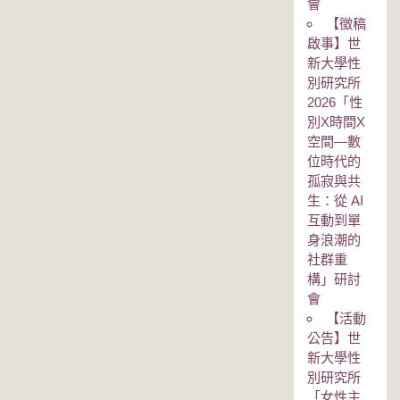
會
【徵稿
啟事】世
新大學性
別研究所
2026「性
別Χ時間Χ
空間—數
位時代的
孤寂與共
生：從 AI
互動到單
身浪潮的
社群重
構」研討
會
【活動
公告】世
新大學性
別研究所
「女性主