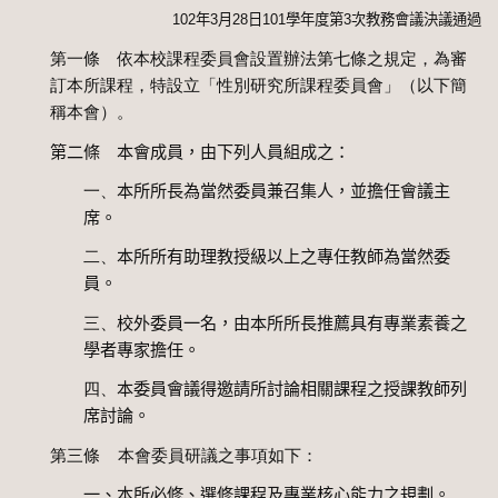
102
年
3
月
28
日
101
學年度第
3
次教務會議決議通過
第一條 依本校課程委員會設置辦法第七條之規定，為審
訂本所課程，特設立「性別研究所課程委員會」（以下簡
稱本會）。
第二條 本會成員，由下列人員組成之：
一、
本所所長為當然委員兼召集人，並擔任會議主
席。
二、
本所所有助理教授級以上之專任教師為當然委
員。
三、
校外委員一名，由本所所長推薦具有專業素養之
學者專家擔任。
四、
本委員會議得邀請所討論相關課程之授課教師列
席討論。
第三條
本會委員研議之事項如下：
一、本所必修、選修課程及專業核心能力之規劃。