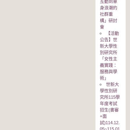
互動到單
身浪潮的
社群重
構」研討
會
【活動
公告】世
新大學性
別研究所
「女性主
義實踐：
服務與學
術」
世新大
學性別研
究所115學
年度考試
招生(書審
+面
試)114.12.
05~115.01.