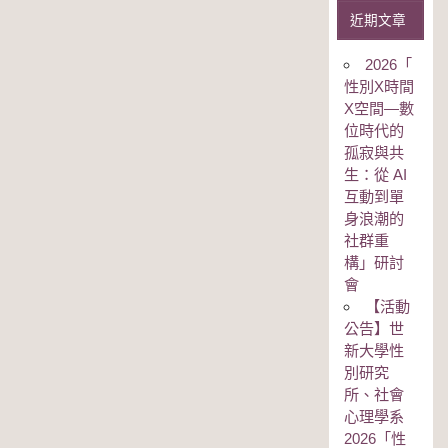
近期文章
2026「
性別Χ時間
Χ空間—數
位時代的
孤寂與共
生：從 AI
互動到單
身浪潮的
社群重
構」研討
會
【活動
公告】世
新大學性
別研究
所、社會
心理學系
2026「性