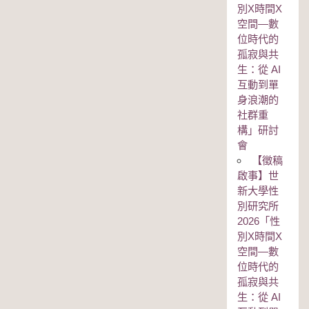
別Χ時間Χ
空間—數
位時代的
孤寂與共
生：從 AI
互動到單
身浪潮的
社群重
構」研討
會
【徵稿
啟事】世
新大學性
別研究所
2026「性
別Χ時間Χ
空間—數
位時代的
孤寂與共
生：從 AI