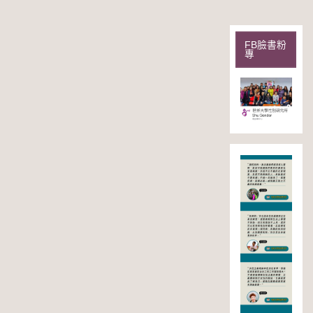
FB臉書粉
專