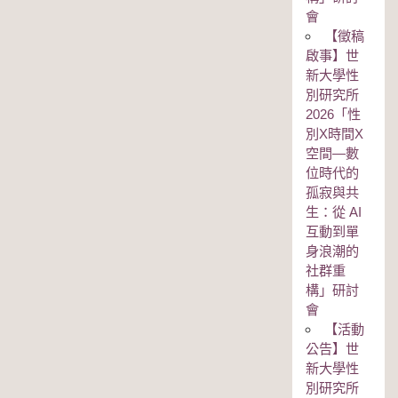
會
【徵稿
啟事】世
新大學性
別研究所
2026「性
別Χ時間Χ
空間—數
位時代的
孤寂與共
生：從 AI
互動到單
身浪潮的
社群重
構」研討
會
【活動
公告】世
新大學性
別研究所