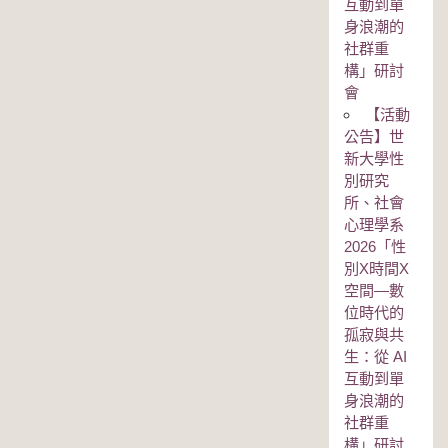
互動到單
身浪潮的
社群重
構」研討
會
【活動
公告】世
新大學性
別研究
所、社會
心理學系
2026「性
別Χ時間Χ
空間—數
位時代的
孤寂與共
生：從 AI
互動到單
身浪潮的
社群重
構」研討