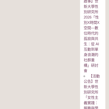
啟事】世
新大學性
別研究所
2026「性
別Χ時間Χ
空間—數
位時代的
孤寂與共
生：從 AI
互動到單
身浪潮的
社群重
構」研討
會
【活動
公告】世
新大學性
別研究所
「女性主
義實踐：
服務與學