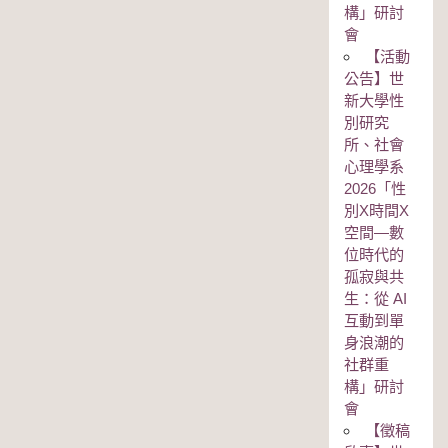
構」研討
會
【活動
公告】世
新大學性
別研究
所、社會
心理學系
2026「性
別Χ時間Χ
空間—數
位時代的
孤寂與共
生：從 AI
互動到單
身浪潮的
社群重
構」研討
會
【徵稿