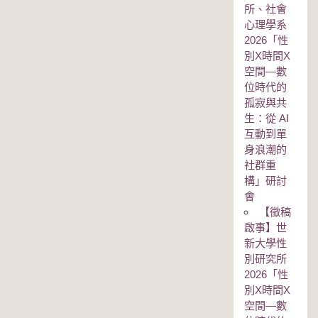
所、社會
心理學系
2026「性
別Χ時間Χ
空間—數
位時代的
孤寂與共
生：從 AI
互動到單
身浪潮的
社群重
構」研討
會
【徵稿
啟事】世
新大學性
別研究所
2026「性
別Χ時間Χ
空間—數