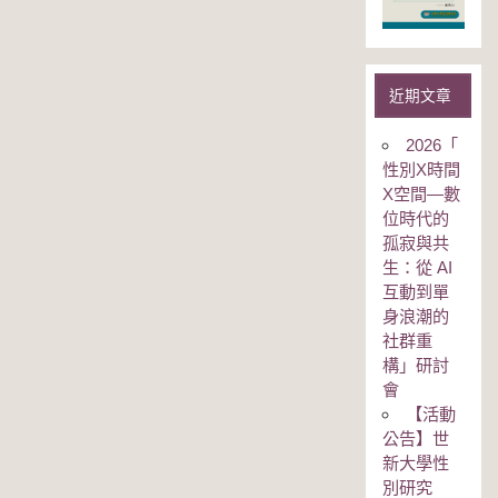
近期文章
2026「
性別Χ時間
Χ空間—數
位時代的
孤寂與共
生：從 AI
互動到單
身浪潮的
社群重
構」研討
會
【活動
公告】世
新大學性
別研究