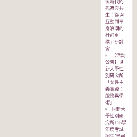
位時代的
孤寂與共
生：從 AI
互動到單
身浪潮的
社群重
構」研討
會
【活動
公告】世
新大學性
別研究所
「女性主
義實踐：
服務與學
術」
世新大
學性別研
究所115學
年度考試
招生(書審