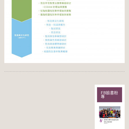
FB臉書粉
專