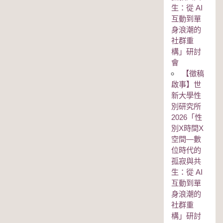
生：從 AI
互動到單
身浪潮的
社群重
構」研討
會
【徵稿
啟事】世
新大學性
別研究所
2026「性
別Χ時間Χ
空間—數
位時代的
孤寂與共
生：從 AI
互動到單
身浪潮的
社群重
構」研討