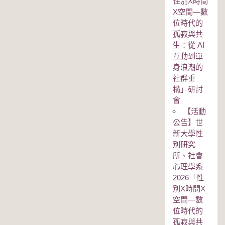
性別Χ時間
Χ空間—數
位時代的
孤寂與共
生：從 AI
互動到單
身浪潮的
社群重
構」研討
會
【活動
公告】世
新大學性
別研究
所、社會
心理學系
2026「性
別Χ時間Χ
空間—數
位時代的
孤寂與共