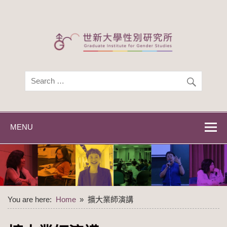
Skip
to
content
世新大學性別研
世新大學性別研究所
究所
MENU
You are here:
Home
擴大業師演講