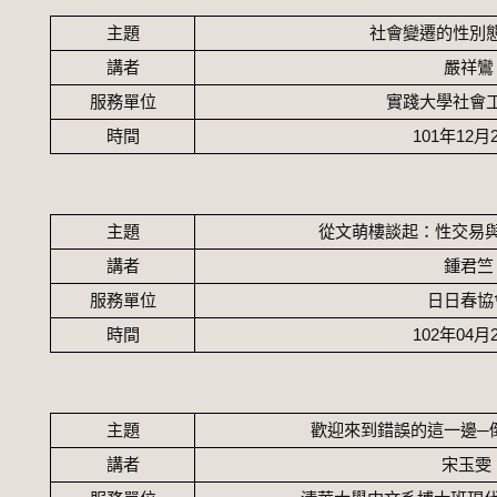
主題
社會變遷的性別
講者
嚴祥鸞
服務單位
實踐大學社會
時間
101
年
12
月
主題
從文萌樓談起：性交易
講者
鍾君竺
服務單位
日日春協
時間
102
年
04
月
主題
歡迎來到錯誤的這一邊─
講者
宋玉雯