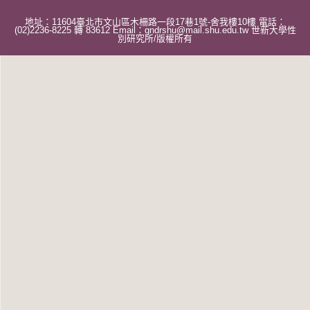
地址：11604臺北市文山區木柵路一段17巷1號-舍我樓10樓 電話：
(02)2236-8225 轉 83612 Email：gndrshu@mail.shu.edu.tw 世新大學性
別研究所/版權所有