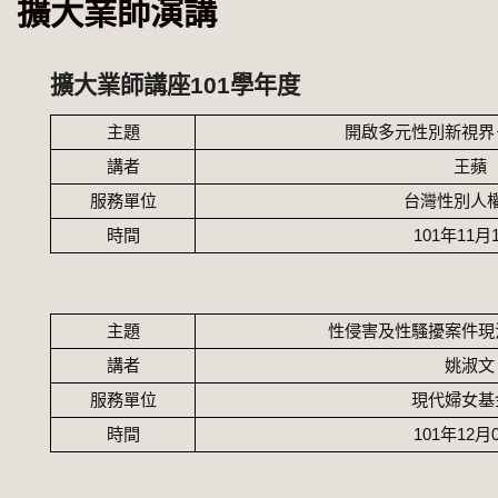
擴大業師演講
擴大業師講座101學年度
主題
開啟多元性別新視界
講者
王蘋
服務單位
台灣性別人
時間
101
年
11
月
主題
性侵害及性騷擾案件現
講者
姚淑文
服務單位
現代婦女基
時間
101
年
12
月