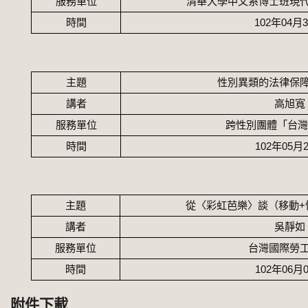
服務單位
清華大學中文系博士班現
時間
102
年
04
月
主題
性別異類的法律保
講者
高旭寬
服務單位
跨性別團體「台
時間
102
年
05
月
主題
從〈彩虹芭樂〉談（移動
+
講者
吳靜如
服務單位
台灣國際勞
時間
102
年
06
月
附件下載