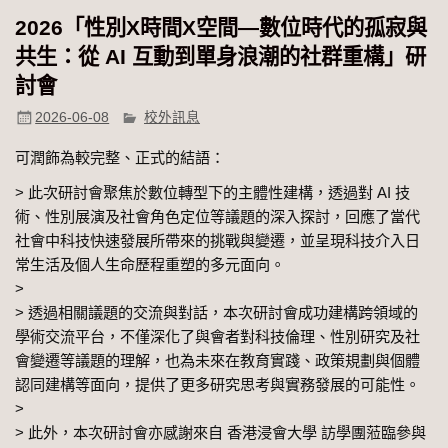
2026「性別Χ時間Χ空間—數位時代的孤寂與
共生：從 AI 互動到單身浪潮的社群重構」研
討會
2026-06-08
校外訊息
可潤飾為較完整、正式的結語：
> 此次研討會聚焦於數位轉型下的主體性建構，透過對 AI 技
術、性別展演及社會角色定位等議題的深入探討，回應了當代
社會中科技快速發展所帶來的挑戰與變遷，並呈現科技介入日
常生活及個人生命歷程重塑的多元面向。
>
> 透過相關議題的交流與對話，本次研討會成功建構跨領域的
學術交流平台，不僅深化了與會者對科技倫理、性別研究及社
會變遷等議題的理解，也為未來在教育實踐、政策規劃與個體
認同建構等面向，提供了更多研究思考與實務發展的可能性。
>
> 此外，本次研討會亦感謝來自 香港浸會大學 訪學團蒞臨參與