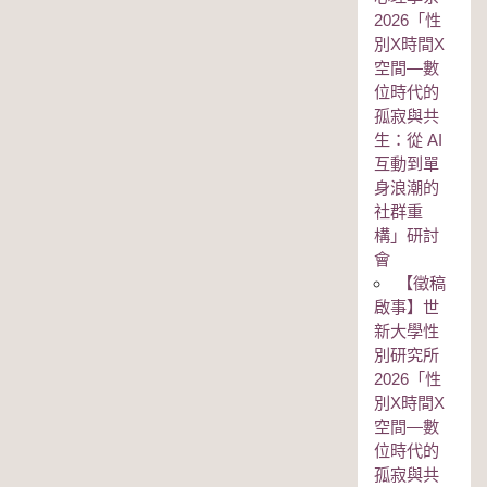
2026「性
別Χ時間Χ
空間—數
位時代的
孤寂與共
生：從 AI
互動到單
身浪潮的
社群重
構」研討
會
【徵稿
啟事】世
新大學性
別研究所
2026「性
別Χ時間Χ
空間—數
位時代的
孤寂與共