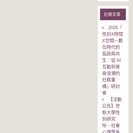
近期文章
2026「
性別Χ時間
Χ空間—數
位時代的
孤寂與共
生：從 AI
互動到單
身浪潮的
社群重
構」研討
會
【活動
公告】世
新大學性
別研究
所、社會
心理學系