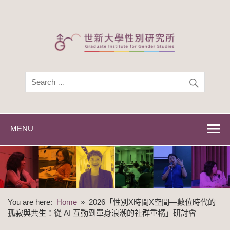
Skip
to
content
世新大學性別研
世新大學性別研究所
究所
MENU
You are here:
Home
2026「性別Χ時間Χ空間—數位時代的
孤寂與共生：從 AI 互動到單身浪潮的社群重構」研討會