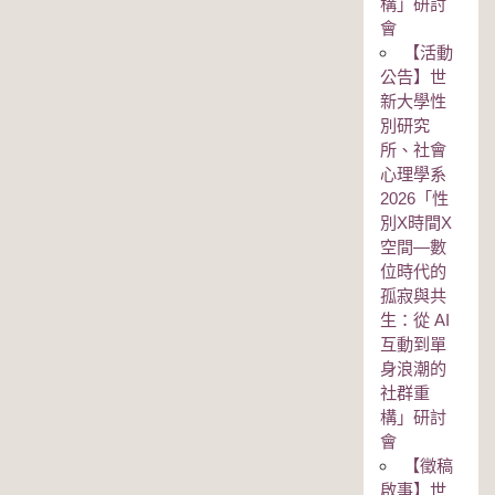
構」研討
會
【活動
公告】世
新大學性
別研究
所、社會
心理學系
2026「性
別Χ時間Χ
空間—數
位時代的
孤寂與共
生：從 AI
互動到單
身浪潮的
社群重
構」研討
會
【徵稿
啟事】世