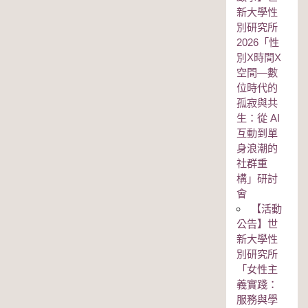
新大學性
別研究所
2026「性
別Χ時間Χ
空間—數
位時代的
孤寂與共
生：從 AI
互動到單
身浪潮的
社群重
構」研討
會
【活動
公告】世
新大學性
別研究所
「女性主
義實踐：
服務與學