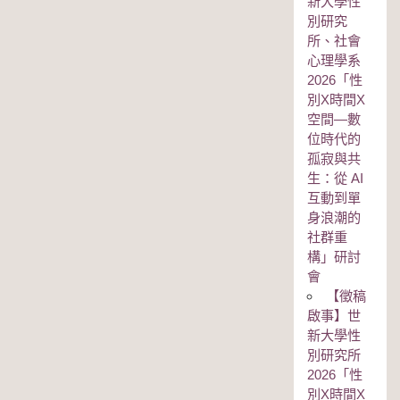
新大學性
別研究
所、社會
心理學系
2026「性
別Χ時間Χ
空間—數
位時代的
孤寂與共
生：從 AI
互動到單
身浪潮的
社群重
構」研討
會
【徵稿
啟事】世
新大學性
別研究所
2026「性
別Χ時間Χ