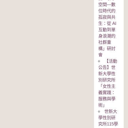
空間—數
位時代的
孤寂與共
生：從 AI
互動到單
身浪潮的
社群重
構」研討
會
【活動
公告】世
新大學性
別研究所
「女性主
義實踐：
服務與學
術」
世新大
學性別研
究所115學