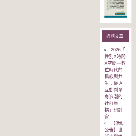
近期文章
2026「
性別Χ時間
Χ空間—數
位時代的
孤寂與共
生：從 AI
互動到單
身浪潮的
社群重
構」研討
會
【活動
公告】世