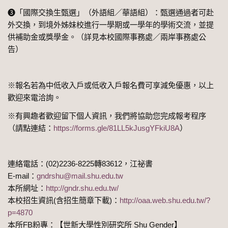
➌「國際交換生甄選」（外語組／華語組）：甄選通過者可赴
外交換，到境外姊妹校進行一學期或一學年的學術交流，並提
供補助金或獎學金。（詳見本校國際事務處／兩岸事務處公
告）
※報名若為中低收入戶或低收入戶報名費可享減免優惠，以上
歡迎來電洽詢。
※有興趣者歡迎留下個人資訊，我們將協助您完成報考程序
（請點連結：
https://forms.gle/81LL5kJusgYFkiU8A
）
連絡電話：(02)2236-8225轉83612，江祕書
E-mail：
gndrshu@mail.shu.edu.tw
本所網址：
http://gndr.shu.edu.tw/
本校招生資訊(含招生簡章下載)：
http://oaa.web.shu.edu.tw/?
p=4870
本所FB粉專：【世新大學性別研究所 Shu Gender】