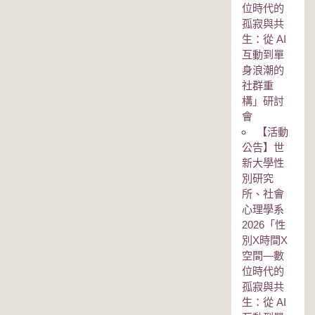
位時代的
孤寂與共
生：從 AI
互動到單
身浪潮的
社群重
構」研討
會
【活動
公告】世
新大學性
別研究
所、社會
心理學系
2026「性
別Χ時間Χ
空間—數
位時代的
孤寂與共
生：從 AI