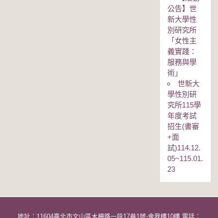
公告】世
新大學性
別研究所
「女性主
義實踐：
服務與學
術」
世新大
學性別研
究所115學
年度考試
招生(書審
+面
試)114.12.
05~115.01.
23
地址：11604臺北市文山區木柵路一段17巷1號-舍我樓10樓 電話：