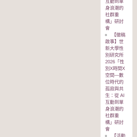
互動到單
身浪潮的
社群重
構」研討
會
【徵稿
啟事】世
新大學性
別研究所
2026「性
別Χ時間Χ
空間—數
位時代的
孤寂與共
生：從 AI
互動到單
身浪潮的
社群重
構」研討
會
【活動