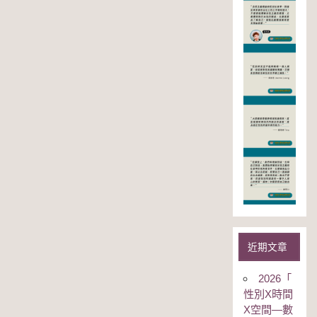
近期文章
2026「
性別Χ時間
Χ空間—數