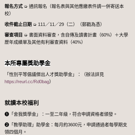
報名方式
➭ 通訊報名（報名表與其他應繳表件請一併寄送本
校）
收件截止日期
➭ 111／11／29（二）（郵戳為憑）
審查項目
➭ 書面資料審查，含自傳及讀書計畫（60%）＋大學
歷年成績單及其他有利審查資料（40%）
本所專屬獎助學金
「性別平等倡議傑出人才獎助學金」：（辦法詳見
https://reurl.cc/Rd0bag
）
就讀本校福利
➊「舍我獎學金」：一至二年級，符合申請資格者頒發。
➋「教學助理」助學金：每月約3600元，申請通過者每學期支
領四個月。