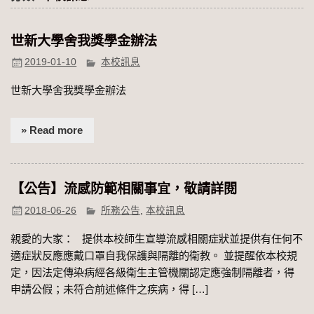
世新大學舍我獎學金辦法
2019-01-10
本校訊息
世新大學舍我獎學金辦法
» Read more
【公告】流感防範相關事宜，敬請詳閱
2018-06-26
所務公告
,
本校訊息
親愛的大家： ​提供本校師生宣導流感相關症狀並​提供​有任何不
適症狀反應應戴口罩自我保護與隔離​的​​衛教​。 ​並提醒依本校規
定，因法定傳染病經各級衛生主管機關認定應強制隔離者，得
申請公假；未符合前述條件之疾病，得 […]