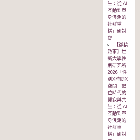
生：從 AI
互動到單
身浪潮的
社群重
構」研討
會
【徵稿
啟事】世
新大學性
別研究所
2026「性
別Χ時間Χ
空間—數
位時代的
孤寂與共
生：從 AI
互動到單
身浪潮的
社群重
構」研討