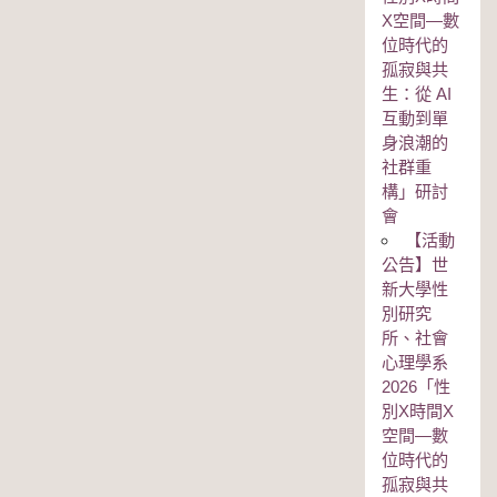
Χ空間—數
位時代的
孤寂與共
生：從 AI
互動到單
身浪潮的
社群重
構」研討
會
【活動
公告】世
新大學性
別研究
所、社會
心理學系
2026「性
別Χ時間Χ
空間—數
位時代的
孤寂與共