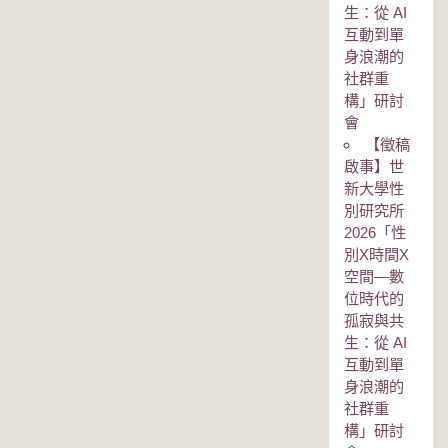
生：從 AI
互動到單
身浪潮的
社群重
構」研討
會
【徵稿
啟事】世
新大學性
別研究所
2026「性
別Χ時間Χ
空間—數
位時代的
孤寂與共
生：從 AI
互動到單
身浪潮的
社群重
構」研討