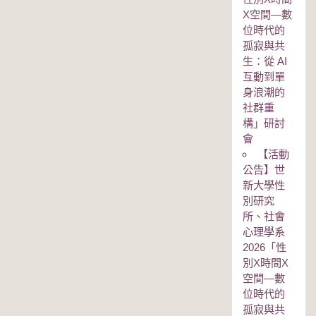
Χ空間—數
位時代的
孤寂與共
生：從 AI
互動到單
身浪潮的
社群重
構」研討
會
【活動
公告】世
新大學性
別研究
所、社會
心理學系
2026「性
別Χ時間Χ
空間—數
位時代的
孤寂與共