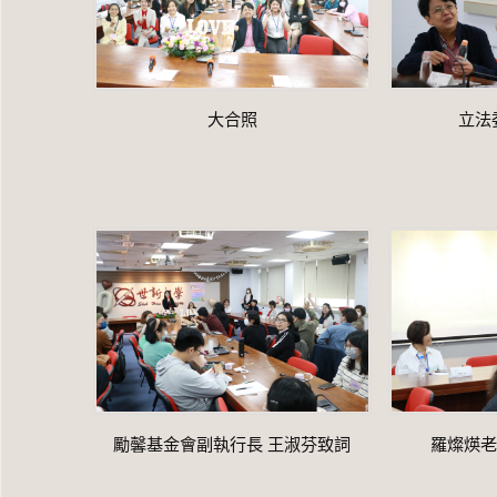
大合照
立法
勵馨基金會副執行長 王淑芬致詞
羅燦煐老