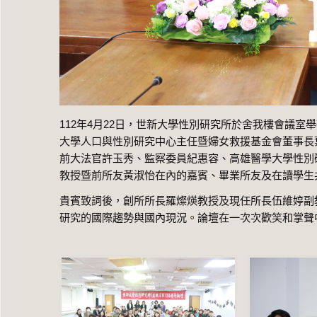
112年4月22日，世新大學性別研究所於舍我樓會議
大學人口與性別研究中心主任暨婦女救援基金會董事長
前大法官許玉秀、監察委員紀惠容、高雄醫學大學性別
教授暨前所友黃淑怡在內的嘉賓、畢業所友及在讀學生
貴賓致詞後，創所所長羅燦煐教授及現任所長伍維婷副
研究的國際趨勢與國內現況。論壇在一次次歡笑和掌聲