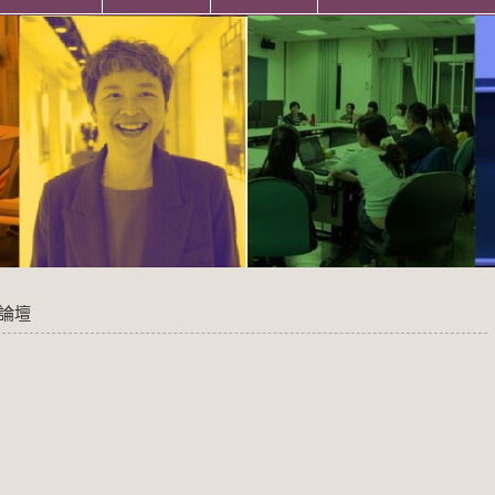
桌論壇
壇