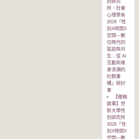
別研究
所、社會
心理學系
2026「性
別Χ時間Χ
空間—數
位時代的
孤寂與共
生：從 AI
互動到單
身浪潮的
社群重
構」研討
會
【徵稿
啟事】世
新大學性
別研究所
2026「性
別Χ時間Χ
空間—數