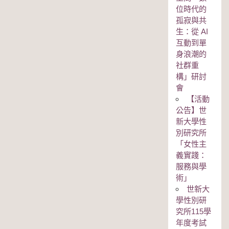
位時代的
孤寂與共
生：從 AI
互動到單
身浪潮的
社群重
構」研討
會
【活動
公告】世
新大學性
別研究所
「女性主
義實踐：
服務與學
術」
世新大
學性別研
究所115學
年度考試