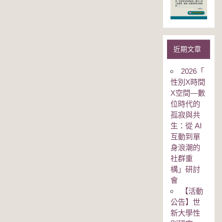
近期文章
2026「
性別Χ時間
Χ空間—數
位時代的
孤寂與共
生：從 AI
互動到單
身浪潮的
社群重
構」研討
會
【活動
公告】世
新大學性