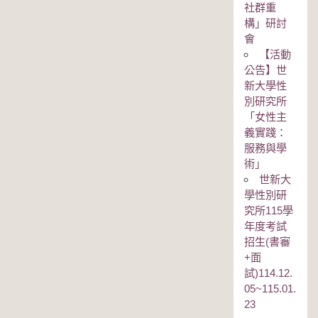
社群重
構」研討
會
【活動
公告】世
新大學性
別研究所
「女性主
義實踐：
服務與學
術」
世新大
學性別研
究所115學
年度考試
招生(書審
+面
試)114.12.
05~115.01.
23