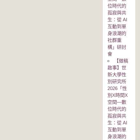
位時代的
孤寂與共
生：從 AI
互動到單
身浪潮的
社群重
構」研討
會
【徵稿
啟事】世
新大學性
別研究所
2026「性
別Χ時間Χ
空間—數
位時代的
孤寂與共
生：從 AI
互動到單
身浪潮的