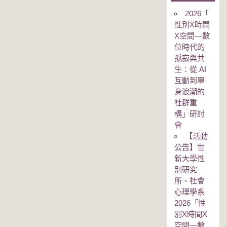
2026「
性別Χ時間
Χ空間—數
位時代的
孤寂與共
生：從 AI
互動到單
身浪潮的
社群重
構」研討
會
【活動
公告】世
新大學性
別研究
所、社會
心理學系
2026「性
別Χ時間Χ
空間—數