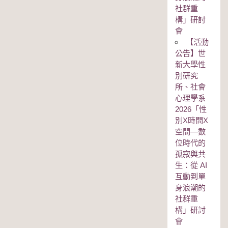
社群重
構」研討
會
【活動
公告】世
新大學性
別研究
所、社會
心理學系
2026「性
別Χ時間Χ
空間—數
位時代的
孤寂與共
生：從 AI
互動到單
身浪潮的
社群重
構」研討
會