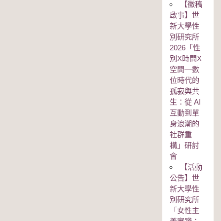
【徵稿
啟事】世
新大學性
別研究所
2026「性
別Χ時間Χ
空間—數
位時代的
孤寂與共
生：從 AI
互動到單
身浪潮的
社群重
構」研討
會
【活動
公告】世
新大學性
別研究所
「女性主