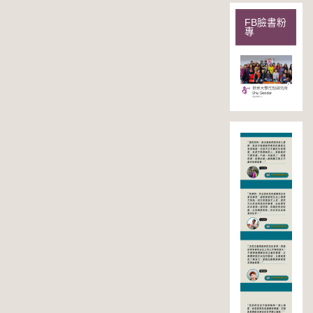
FB臉書粉
專