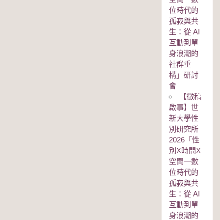
位時代的
孤寂與共
生：從 AI
互動到單
身浪潮的
社群重
構」研討
會
【徵稿
啟事】世
新大學性
別研究所
2026「性
別Χ時間Χ
空間—數
位時代的
孤寂與共
生：從 AI
互動到單
身浪潮的