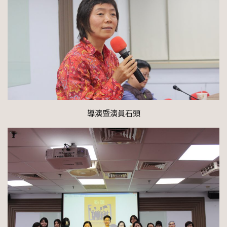
導演暨演員石頭