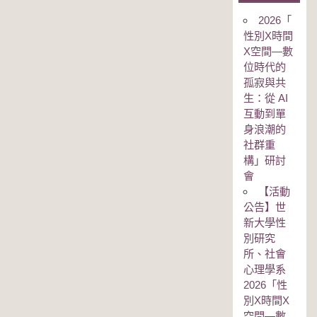
2026「
性別Χ時間
Χ空間—數
位時代的
孤寂與共
生：從 AI
互動到單
身浪潮的
社群重
構」研討
會
【活動
公告】世
新大學性
別研究
所、社會
心理學系
2026「性
別Χ時間Χ
空間—數