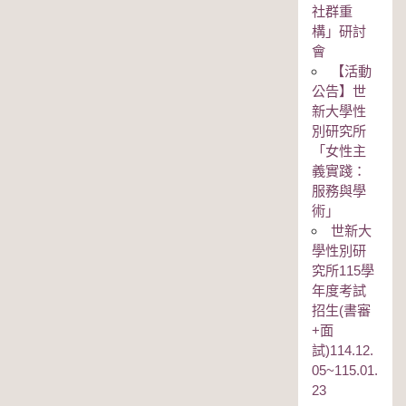
社群重
構」研討
會
【活動
公告】世
新大學性
別研究所
「女性主
義實踐：
服務與學
術」
世新大
學性別研
究所115學
年度考試
招生(書審
+面
試)114.12.
05~115.01.
23