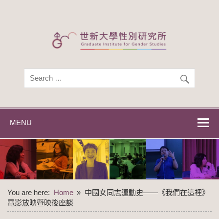
Skip
to
content
世新大學性別研
世新大學性別研究所
究所
MENU
You are here:
Home
中國女同志運動史——《我們在這裡》
電影放映暨映後座談