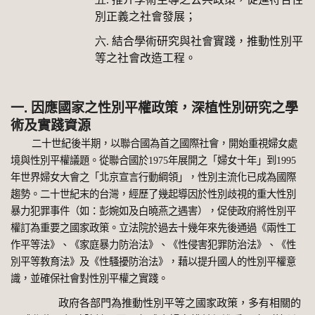
別正義之社會發展；
六.
結合學術研究與社會實踐，推動性別平
等之社會改造工程。
一. 因應國家之性別平權政策，深植性別研究之學
術及實踐資源
二十世紀後半期，以聯合國為首之國際社會，開始重視婦女處
境與性別平權議題。從聯合國於
1975
年展開之「婦女十年」到
1995
年世界婦女大會之「北京宣言行動綱領」，性別主流化已成為國際
趨勢。二十世紀末的台灣，經歷了幾起導因於性別歧視的重大性別
暴力犯罪事件（如：彭婉如及白曉燕之遇害），促使政府將性別平
權訂為重要之國家政策。立法院於過去十幾年來先後通過《兩性工
作平等法》、《家庭暴力防治法》、《性侵害犯罪防治法》、《性
別平等教育法》及《性騷擾防治法》，藉以提升國人的性別平權意
識，並確保社會對性別平權之實踐。
政府各部門為推動性別平等之國家政策，多有相關的