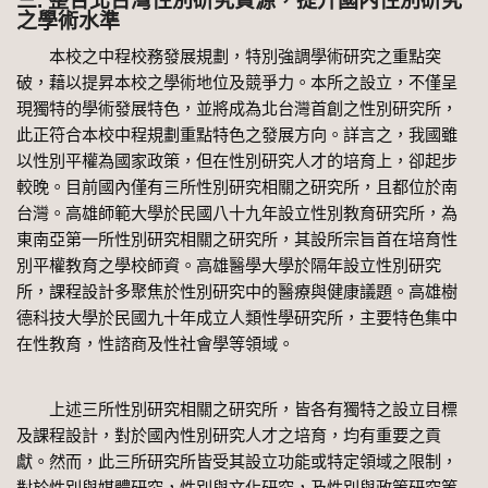
三. 整合北台灣性別研究資源，提升國內性別研究
之學術水準
本校之中程校務發展規劃，特別強調學術研究之重點突
破，藉以提昇本校之學術地位及競爭力。本所之設立，不僅呈
現獨特的學術發展特色，並將成為北台灣首創之性別研究所，
此正符合本校中程規劃重點特色之發展方向。詳言之，我國雖
以性別平權為國家政策，但在性別研究人才的培育上，卻起步
較晚。目前國內僅有三所性別研究相關之研究所，且都位於南
台灣。高雄師範大學於民國八十九年設立性別教育研究所，為
東南亞第一所性別研究相關之研究所，其設所宗旨首在培育性
別平權教育之學校師資。高雄醫學大學於隔年設立性別研究
所，課程設計多聚焦於性別研究中的醫療與健康議題。高雄樹
德科技大學於民國九十年成立人類性學研究所，主要特色集中
在性教育，性諮商及性社會學等領域。
上述三所性別研究相關之研究所，皆各有獨特之設立目標
及課程設計，對於國內性別研究人才之培育，均有重要之貢
獻。然而，此三所研究所皆受其設立功能或特定領域之限制，
對於性別與媒體研究，性別與文化研究，及性別與政策研究等