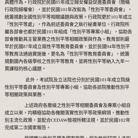
具體作為。行政院於民國
85
年成立婦女權益促進委員會（簡稱
行政院婦權會），並於民國
101
年改銜為「性別平等委員會」，
統籌規劃全國性別平等相關議題與政策。行政院更於
101
年成立
「性別平等處」，作為前述委員會之執行秘書單位。行政院所
屬各部會也都於民國
101
年組成「性別平等專案小組」，協助各
部會推動其主管業務之性別平等相關政策與作為。教育部則最
早於民國
87
年成立兩性平等教育委員會，並於民國
94
年性別平
等教育法通過實施後，更名為「性別平等教育委員會」，統籌
規劃國內各級學校之性別平等教育，並將性別平等納入九年一
貫課程的核心議題。
此外，考試院及立法院也分別於民國
101
年成立院級
性別平等委員會及性別平等專案小組，協助各該院推動性別平
等相關政策與業務。
上述政府各層級之性別平等相關委員會及專案小組自
成立以來，均積極協助各機關落實性別平等政策綱領，推動性
別主流化政策，並配合
CEDAW
檢視所轄法規，並於民國
102
年
完成第二次國家報告。