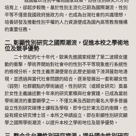
我國雖以性別平權為國家政策，但在性別研究人才的
培育上，卻起步較晚。基於性別主流化已蔚為國際潮流，性別
平等不僅是我國政府施政方向，也成為台灣社會的共識理想，
培養研發及推動性別平權的人力資源便成為國內高等教育機構
的重要任務。
二. 彰顯性別研究之國際潮流，促進本校之學術地
位及競爭優勢
二十世紀的七十年代，歐美先進國家經歷了第二波婦女運
動的衝擊，學術界開始對社會中的性別不平等現象進行系統性
的檢視分析。女性主義思潮便是在此歷史脈絡下滂湃蓬勃地湧
現，並透過與當代社會問題的結合，逐漸發展出一套彰顯女性
（弱勢）社群觀點的學術論述。性別研究（或婦女研究）奠基
於女性主義論述數十年來的研究累積與社會實踐，已成為當前
學術潮流的重要顯學之一，不僅北美及西歐的著名大學多普遍
設立性別研究碩博士課程及學程，即令位於東北亞的南韓，也
設有婦女研究博士班。本所之申請設立，即在彰顯性別研究顯
學之國際學術潮流，以提升本校之學術地位及競爭優勢。