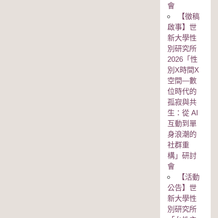
會
【徵稿
啟事】世
新大學性
別研究所
2026「性
別Χ時間Χ
空間—數
位時代的
孤寂與共
生：從 AI
互動到單
身浪潮的
社群重
構」研討
會
【活動
公告】世
新大學性
別研究所