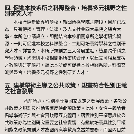
四. 促進本校系所之科際整合，培養多元視野之性
別研究人才
本校歷經新聞專科學校，新聞傳播學院之階段，目前已成
為一具有傳播，管理，法律，及人文社會四大學院之綜合大
學。本所之申請設立，即擬結合本校相關系所之學術研究資
源，一則可促進本校之科際整合，二則可培養跨學科之性別研
究人才。詳言之，本所所規劃之三大發展重點，皆屬跨學科之
學術領域，均需與本校相關系所密切合作，以建立可相互支援
之教學與研究學群。藉此本所或可促進本校相關系所之科際交
流與整合，培養多元視野之性別研究人才。
五. 建構學術主導之公共政策，規畫符合性別正義
之社會發展
承前所述，性別平等為國家既定之發展政策，各項公
共政策之規劃及推動皆應反映此項政策。此外，女性主義論者
倡導學術研究與社會實踐應互為體用，落實性別平權意識於公
共政策亦為性別研究重要之社會實踐。有鑑於培養具性別平權
知能之政策規劃人才為國內高等教育之當前要務，而國內目前