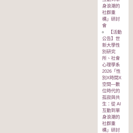
身浪潮的
社群重
構」研討
會
【活動
公告】世
新大學性
別研究
所、社會
心理學系
2026「性
別Χ時間Χ
空間—數
位時代的
孤寂與共
生：從 AI
互動到單
身浪潮的
社群重
構」研討