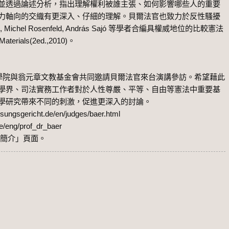
並透過論述分析，指出理解權利被誰主張、如何影響哪些人的重要
力軸向的交織有更深入、仔細的理解。貝爾法官也致力於反性騷擾
Michel Rosenfeld, Andr
á
s Saj
ó 等學者合編具權威地位的比較憲法
Materials(2ed.,2010)
。
院與翁元章文教基金會共同邀請貝爾法官來台演講參訪。希望藉此
學界、司法實務工作者對於人性尊嚴、平等、自由等憲法中重要基
學研究帶來不同的刺激，促進更深入的討論。
sungsgericht.de/en/judges/baer.html
.de/eng/prof_dr_baer
人簡介」頁面。