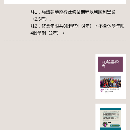
註
1
：強烈建議遵行此修業期程以利順利畢業
（
2.5
年）
。
註
2
：修業年限共
8
個學期（
4
年），不含休學年限
4
個學期（
2
年）。
FB臉書粉
專