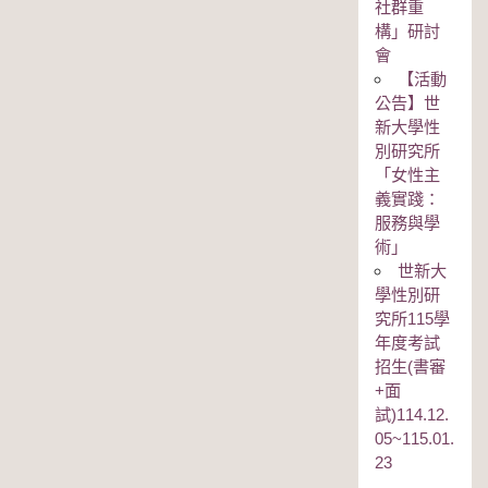
社群重
構」研討
會
【活動
公告】世
新大學性
別研究所
「女性主
義實踐：
服務與學
術」
世新大
學性別研
究所115學
年度考試
招生(書審
+面
試)114.12.
05~115.01.
23