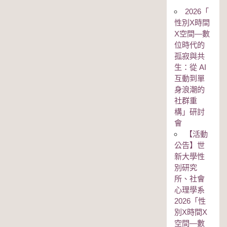
2026「
性別Χ時間
Χ空間—數
位時代的
孤寂與共
生：從 AI
互動到單
身浪潮的
社群重
構」研討
會
【活動
公告】世
新大學性
別研究
所、社會
心理學系
2026「性
別Χ時間Χ
空間—數