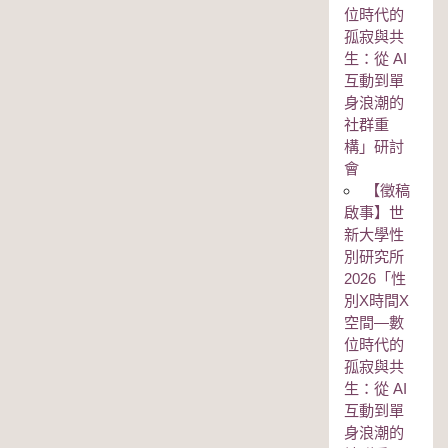
位時代的
孤寂與共
生：從 AI
互動到單
身浪潮的
社群重
構」研討
會
【徵稿
啟事】世
新大學性
別研究所
2026「性
別Χ時間Χ
空間—數
位時代的
孤寂與共
生：從 AI
互動到單
身浪潮的