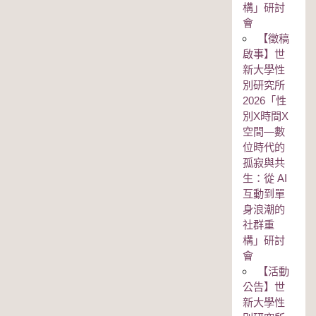
構」研討
會
【徵稿
啟事】世
新大學性
別研究所
2026「性
別Χ時間Χ
空間—數
位時代的
孤寂與共
生：從 AI
互動到單
身浪潮的
社群重
構」研討
會
【活動
公告】世
新大學性