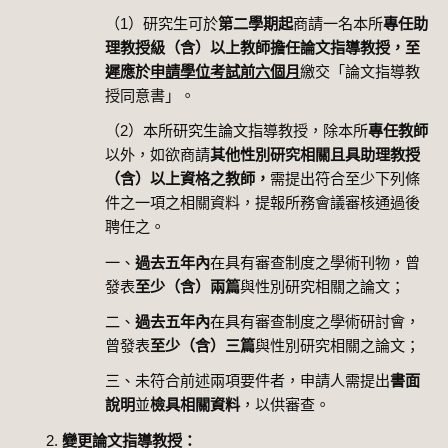
（1）研究生可於
第二學期起
商請一名本所
專任助
理教授級（含）以上教師擔任論文指導教授，至
遲應於
申請學位考試前六個月
繳交「論文指導教
授同意書」。
（2）本所研究生論文指導教授，除本所
專任教師
以外，如欲商請
其他性別研究相關且具助理教授
（含）以上資格之教師，
需提出符合至少下列條
件之一項之相關資料，提報所務會議審核通過後
聘任之。
一、
過去五年內
在具有審查制度之學術刊物，曾
發表
至少（含）兩篇
與性別研究相關之論文；
二、
過去五年內
在具有審查制度之學術研討會，
曾發表
至少（含）三篇
與性別研究相關之論文；
三、未符合前述兩項要件者，申請人需提出
書面
說明
並
檢具相關資料
，以供審查。
變更論文指導教授：