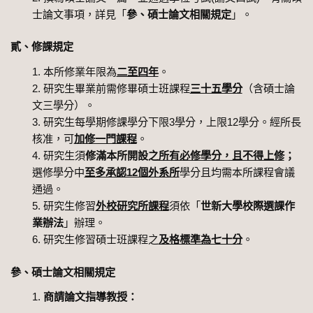
士論文事項，詳見「
參、碩士論文相關規定
」。
貳、修課規定
本所修業年限為
二至四年
。
研究生畢業前需修畢碩士班課程
三十五學分
（含碩士論
文三學分）。
研究生每學期修課學分下限3學分，上限12學分。經所長
核准，可
加修一門課程
。
研究生須
修滿本所開設之
所有必修學分，且不得上修
；
選修學分中
至多承認12個外系所
學分且均需本所課程會議
通過。
研究生修習
外校研究所課程
須依「
世新大學校際選課作
業辦法
」辦理。
研究生修習碩士班課程之
及格標準為七十分
。
參、碩士論文相關規定
商請論文指導教授：