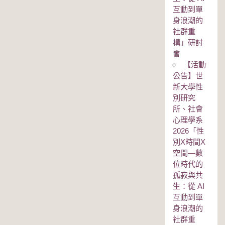
互動到單
身浪潮的
社群重
構」研討
會
【活動
公告】世
新大學性
別研究
所、社會
心理學系
2026「性
別Χ時間Χ
空間—數
位時代的
孤寂與共
生：從 AI
互動到單
身浪潮的
社群重