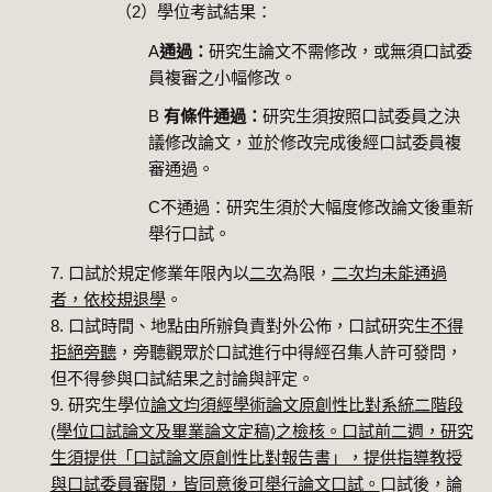
（2）學位考試結果：
A
通過：
研究生論文不需修改，或無須口試委
員複審之小幅修改。
B
有條件通過：
研究生須按照口試委員之決
議修改論文，並於修改完成後經口試委員複
審通過。
C不通過：研究生須於大幅度修改論文後重新
舉行口試。
口試於規定修業年限內以
二次
為限，
二次均未能通過
者，依校規退學
。
口試時間、地點由所辦負責對外公佈，口試研究生
不得
拒絕旁聽
，旁聽觀眾於口試進行中得經召集人許可發問，
但不得參與口試結果之討論與評定。
研究生學位
論文均須經學術論文原創性比對系統二階段
(學位口試論文及畢業論文定稿)之檢核。口試前二週，研究
生須提供「口試論文原創性比對報告書」，提供指導教授
與口試委員審閱，皆同意後可舉行論文口試。
口試後，論