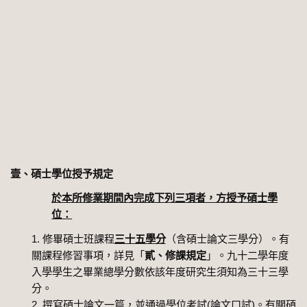
壹、碩士學位授予規定
於本所修業期間內完成下列三項者，方授予碩士學
位：
修畢碩士班課程
三十五學分
（含碩士論文三學分）。有
關課程修習事項，詳見「
貳、修課規定
」。九十二學年度
入學學生之畢業總學分數依該年度研究生須知為三十三學
分。
撰寫碩士論文一篇，並通過學位考試(論文口試)。有關碩