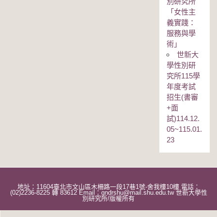
別研究所
「女性主
義實踐：
服務與學
術」
世新大
學性別研
究所115學
年度考試
招生(書審
+面
試)114.12.
05~115.01.
23
地址：11604臺北市文山區木柵路一段17巷1號-舍我樓10樓 電話：
(02)2236-8225 轉 83612 Email：gndrshu@mail.shu.edu.tw 世新大學性
別研究所/版權所有