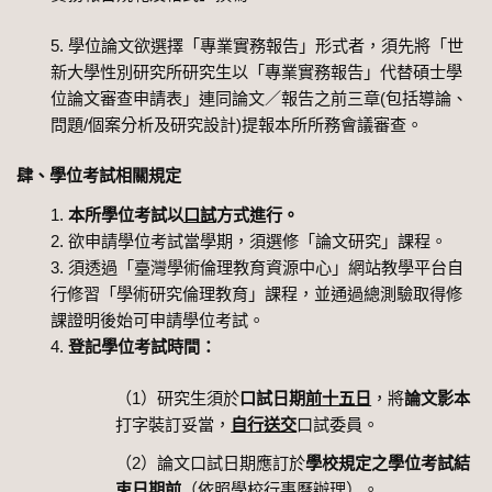
學位論文欲選擇「專業實務報告」形式者，須先將「世
新大學性別研究所研究生以「專業實務報告」代替碩士學
位論文審查申請表」連同論文／報告之前三章(包括導論、
問題/個案分析及研究設計)提報本所所務會議審查。
肆、學位考試相關規定
本所學位考試以
口試
方式進行。
欲申請學位考試當學期，須選修「論文研究」課程。
須透過「臺灣學術倫理教育資源中心」網站教學平台自
行修習「學術研究倫理教育」課程，並通過總測驗取得修
課證明後始可申請學位考試。
登記學位考試時間：
（1）研究生須於
口試日期
前十五日
，將
論文影本
打字裝訂妥當，
自行送交
口試委員。
（2）論文口試日期應訂於
學校規定之學位考試結
束日期前
（依照學校行事曆辦理）。