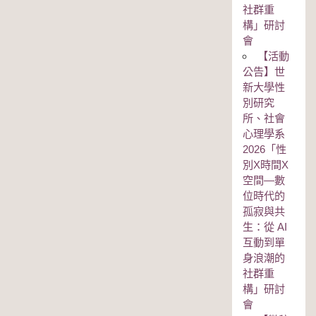
社群重
構」研討
會
【活動
公告】世
新大學性
別研究
所、社會
心理學系
2026「性
別Χ時間Χ
空間—數
位時代的
孤寂與共
生：從 AI
互動到單
身浪潮的
社群重
構」研討
會