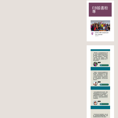
FB臉書粉
專