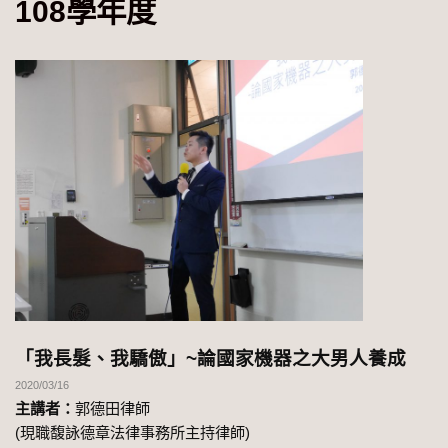
108學年度
「我長髮、我驕傲」~論國家機器之大男人養成
2020/03/16
主講者：
郭德田律師
(現職馥詠德章法律事務所主持律師)