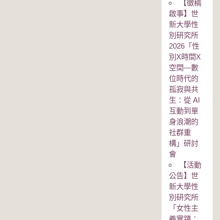
【徵稿
啟事】世
新大學性
別研究所
2026「性
別Χ時間Χ
空間—數
位時代的
孤寂與共
生：從 AI
互動到單
身浪潮的
社群重
構」研討
會
【活動
公告】世
新大學性
別研究所
「女性主
義實踐：