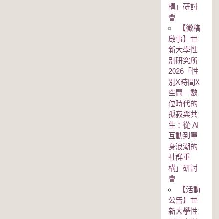
構」研討
會
【徵稿
啟事】世
新大學性
別研究所
2026「性
別Χ時間Χ
空間—數
位時代的
孤寂與共
生：從 AI
互動到單
身浪潮的
社群重
構」研討
會
【活動
公告】世
新大學性