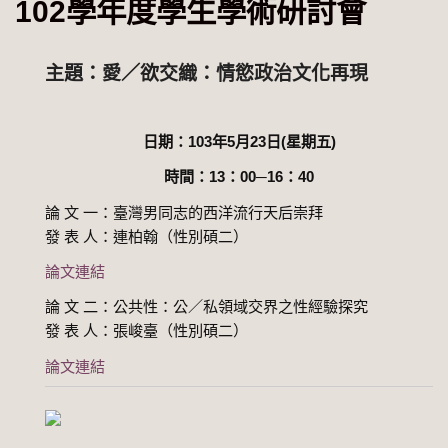
102學年度學生學術研討會
主題：愛／欲交織：情慾政治文化再現
日期：
103
年
5
月
23
日
(
星期五
)
時間：
13
：
00
─
16
：
40
論 文 一：臺灣男同志的西洋流行天后崇拜
發 表 人：連柏翰（性別碩二）
論文連結
論 文 二：公共性：公／私領域交界之性經驗探究
發 表 人：張峻臺（性別碩二）
論文連結