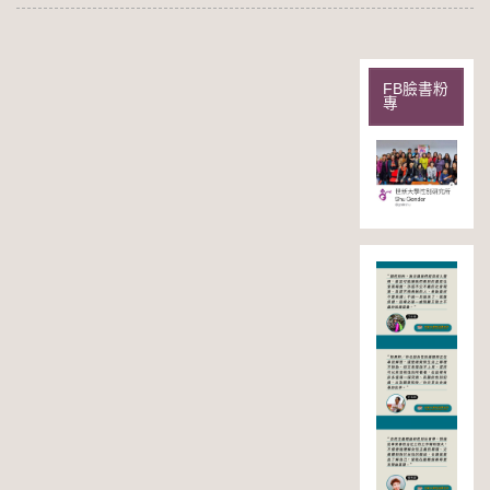
FB臉書粉
專