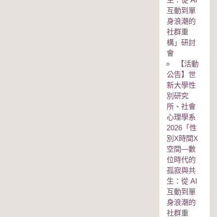
互動到單
身浪潮的
社群重
構」研討
會
【活動
公告】世
新大學性
別研究
所、社會
心理學系
2026「性
別Χ時間Χ
空間—數
位時代的
孤寂與共
生：從 AI
互動到單
身浪潮的
社群重