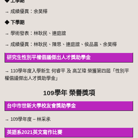
◆ 上學期
→
成績優異：余昊樺
◆ 下學期
→ 學術發表：林耿民、連庭誼
→
成績優異：林耿民、陳思、連庭誼、侯品嘉、余昊樺
研究生性別平權倡議傑出人才獎助學金
→ 110學年度入學新生 何睿平 及 高芷瑋 榮獲第四屆「性別平
權倡議傑出人才獎助學金」
109學年 榮譽獎項
台中市世新大學校友會獎助學金
→ 109學年度 – 林采承
英語系
2021
英文寫作比賽