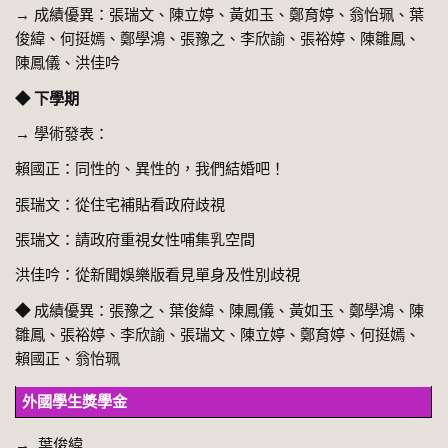
→
成績優異：張瑞文、陳立婷、黃如玉、鄭育婷、翁怡珮、葉
俊緯、何挺嫣、鄭學鴻、張豫之、李欣諭、張裕婷、陳雛鳳、
陳鳳儀、洪佳吟
◆ 下學期
→
學術發表：
賴國正：同性的、異性的，我們結婚吧！
張瑞文：從住宅補貼看政府歧視
張瑞文：請政府重視女性哺集乳空間
洪佳吟：從新聞娛樂版看見單身及性別歧視
◆
成績優異：張豫之、葉俊緯、陳鳳儀、黃如玉、鄭學鴻、陳
雛鳳、張裕婷、李欣諭、張瑞文、陳立婷、鄭育婷、何挺嫣、
賴國正、翁怡珮
外國學生獎學金
→
葉俊緯