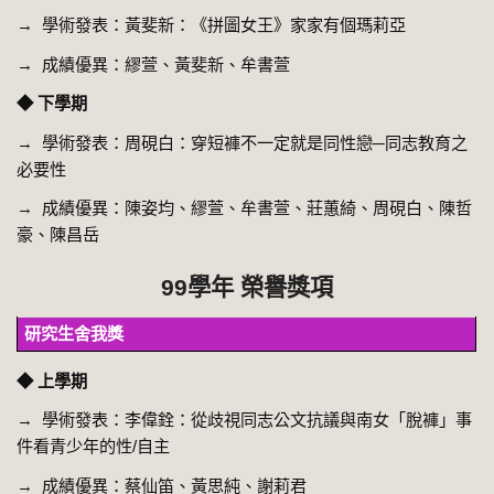
→ 學術發表：黃斐新：《拼圖女王》家家有個瑪莉亞
→ 成績優異：繆萱、黃斐新、牟書萱
◆ 下學期
→ 學術發表：周硯白：穿短褲不一定就是同性戀─同志教育之
必要性
→ 成績優異：陳姿均、繆萱、牟書萱、莊蕙綺、周硯白、陳哲
豪、陳昌岳
99學年 榮譽獎項
研究生舍我獎
◆ 上學期
→ 學術發表：李偉銓：從歧視同志公文抗議與南女「脫褲」事
件看青少年的性/自主
→ 成績優異：蔡仙笛、黃思純、謝莉君