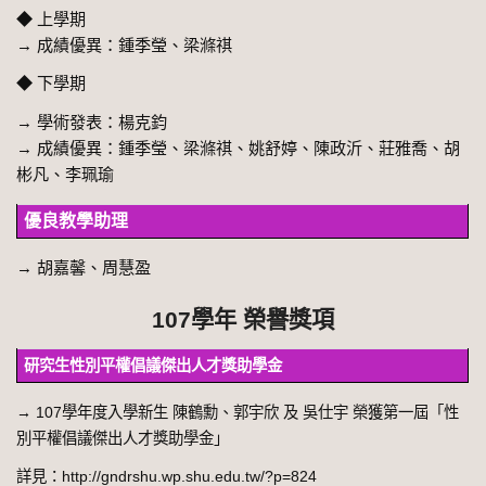
◆ 上學期
→ 成績優異：鍾季瑩、梁滌祺
◆ 下學期
→ 學術發表：楊克鈞
→ 成績優異：鍾季瑩、梁滌祺
、姚舒婷、陳政沂、莊雅喬、胡
彬凡、李珮瑜
優良教學助理
→ 胡嘉馨、周慧盈
107學年 榮譽獎項
研究生性別平權倡議傑出人才獎助學金
→
107學年度入學新生 陳鶴勳、郭宇欣 及 吳仕宇 榮獲第一屆「性
別平權倡議傑出人才獎助學金」
詳見：http://gndrshu.wp.shu.edu.tw/?p=824