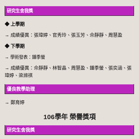
研究生舍我獎
◆ 上學期
→
成績優異：張瑋婷、官秀玲、張玉芳、佘靜靜、周慧盈
◆ 下學期
→
學術發表：鍾季螢
→
成績優異：佘靜靜、林智晶、周慧盈、鍾季螢、張奕涵、張
瑋婷、梁滌祺
優良教學助理
→
鄭育婷
106學年 榮譽獎項
研究生舍我獎