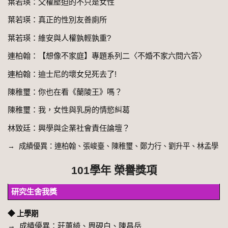
葉若瑛：父權壓迫的不只是女性
葉若瑛：真正的性別友善廁所
葉若瑛：維安與人權孰輕孰重?
連柏翰：【想像不家庭】專題系列二〈不婚不家六問六答〉
連柏翰：迪士尼的壞女兒死去了!
陳稚璽：你也在看《蘭陵王》嗎？
陳稚璽：我，女性與乳房的情慾糾葛
林致廷：興學與企業社會責任論壇？
→ 成績優異：連柏翰、張峻臺、陳稚璽、鄭力行、劉升平、林孟學
101學年 榮譽獎項
研究生舍我獎
◆ 上學期
→ 成績優異：莊蕙綺、周硯白、陳昌岳