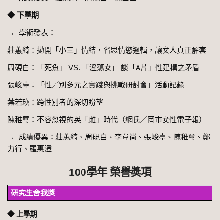
◆ 下學期
→ 學術發表：
莊蕙綺：拋開「小三」情結，省思情慾邏輯，讓女人真正解套
周硯白：「死魚」 VS. 「淫蕩女」 談「A片」性建構之矛盾
張峻臺：「性／別多元之實踐與挑戰研討會」活動記錄
葉若瑛：跨性別者的深切盼望
陳稚璽：不容忽視的英「雌」時代（網氏／罔市女性電子報）
→ 成績優異：莊蕙綺、周硯白、李韋尚、張峻臺、陳稚璽、鄭
力行、羅惠澄
100學年 榮譽獎項
研究生舍我獎
◆ 上學期