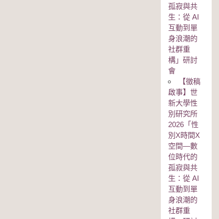
孤寂與共
生：從 AI
互動到單
身浪潮的
社群重
構」研討
會
【徵稿
啟事】世
新大學性
別研究所
2026「性
別Χ時間Χ
空間—數
位時代的
孤寂與共
生：從 AI
互動到單
身浪潮的
社群重