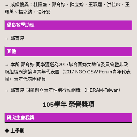
→
成績優異：杜隆盛、鄭育婷、陳立婷、王珮薰、洪佳吟、王
珮薰、楊克鈞、張妤安
優良教學助理
→
鄭育婷
其他
→
本所 鄭育婷 同學獲選為2017聯合國婦女地位委員會暨非政
府組織周邊論壇青年代表團（2017 NGO CSW Forum青年代表
團）青年代表團成員
→
鄭育婷 同學創立青年性別行動組織 （HERAM-Taiwan）
105學年 榮譽獎項
研究生舍我獎
◆ 上學期