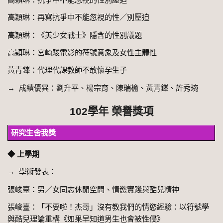
高穎琳：再寫抗爭中不能忽視的性／別壓迫
高穎琳：《美少女戰士》隱含的性別議題
高穎琳：宮崎駿電影的符號意象及女性主體性
黃青鎽：代理代課教師不敢懷孕生子
→ 成績優異：劉升平、楊宗育、陳瑞榆、黃青鎽、許秀琬
102學年 榮譽獎項
研究生舍我獎
◆ 上學期
→ 學術發表：
張峻臺：男／女同志休閒空間、情慾實踐與酷兒精神
張峻臺：「不要啦！杰哥」沒有教我們的情慾經驗：以符號學
與酷兒理論重構《如果早知道男生也會被性侵》