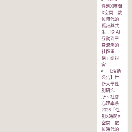
性別Χ時間
Χ空間—數
位時代的
孤寂與共
生：從 AI
互動到單
身浪潮的
社群重
構」研討
會
【活動
公告】世
新大學性
別研究
所、社會
心理學系
2026「性
別Χ時間Χ
空間—數
位時代的