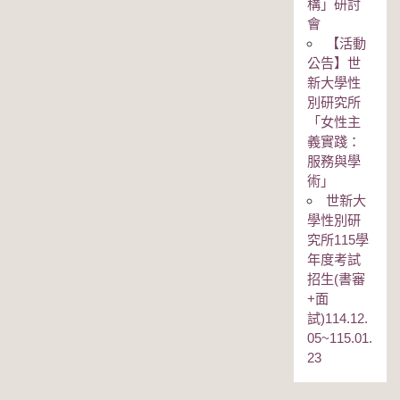
構」研討
會
【活動
公告】世
新大學性
別研究所
「女性主
義實踐：
服務與學
術」
世新大
學性別研
究所115學
年度考試
招生(書審
+面
試)114.12.
05~115.01.
23