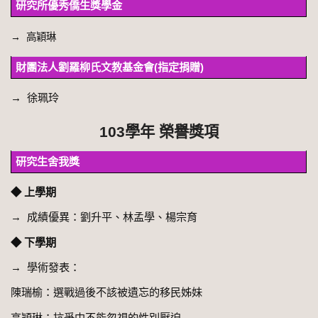
研究所優秀僑生獎學金
→
高穎琳
財團法人劉羅柳氏文教基金會(指定捐贈)
→
徐珮玲
103學年 榮譽獎項
研究生舍我獎
◆ 上學期
→ 成績優異：劉升平、林孟學、楊宗育
◆ 下學期
→ 學術發表：
陳瑞榆：選戰過後不該被遺忘的移民姊妹
高穎琳：抗爭中不能忽視的性別壓迫