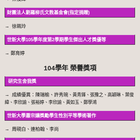
財團法人劉羅柳氏文教基金會(指定捐贈)
→
徐珮玲
世新大學105學年度第2學期學生傑出人才獎優等
→
鄭育婷
104學年 榮譽獎項
研究生舍我獎
→
成績優異：陳瑞榆、許秀琬
、黃青鎽
、張豫之
、高穎琳
、葉俊
緯
、李欣諭
、張裕婷
、李欣諭
、
黃如玉
、鄭學鴻
世新大學蕭宗讓獎勵學生性別平等學術著作
→
周硯白、連柏翰、李尚