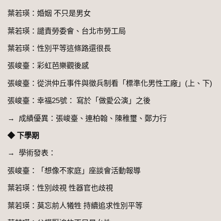
葉若瑛：婚姻 不只是男女
葉若瑛：譴責勞委會、台北市勞工局
葉若瑛：性別平等這條路還很長
張峻臺：彩虹芭樂觀後感
張峻臺：從洪仲丘事件與徵兵制看「標準化男性工廠」(上、下)
張峻臺：幸福25號： 寫於「做愛公演」之後
→ 成績優異：張峻臺、連柏翰、陳稚璽、鄭力行
◆ 下學期
→ 學術發表：
張峻臺：「想像不家庭」座談會活動報導
葉若瑛：性別歧視 性器官也歧視
葉若瑛：莫忘前人犧牲 持續追求性別平等