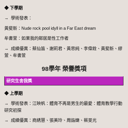
◆ 下學期
→ 學術發表：
黃斐新：Nude rock pool idyll in a Far East dream
牟書萱：如果我的鄰居是性工作者
→ 成績優異：蔡仙笛、謝莉君、黃思純、李偉銓、黃斐新、繆
萱、牟書萱
98學年 榮譽獎項
研究生舍我獎
◆ 上學期
→ 學術發表：江映帆：體育不再是男生的最愛：體育教學行動
研究初探
→ 成績優異：商綉慧、張美玲、周詣婕、蔡旻光