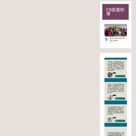
FB臉書粉
專