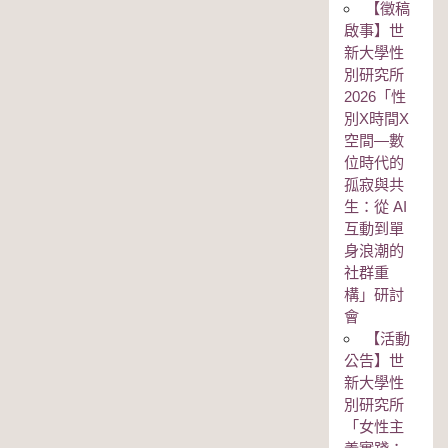
【徵稿
啟事】世
新大學性
別研究所
2026「性
別Χ時間Χ
空間—數
位時代的
孤寂與共
生：從 AI
互動到單
身浪潮的
社群重
構」研討
會
【活動
公告】世
新大學性
別研究所
「女性主