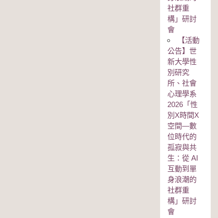
社群重
構」研討
會
【活動
公告】世
新大學性
別研究
所、社會
心理學系
2026「性
別Χ時間Χ
空間—數
位時代的
孤寂與共
生：從 AI
互動到單
身浪潮的
社群重
構」研討
會