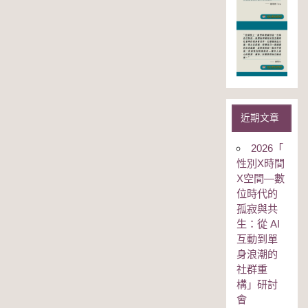
近期文章
2026「
性別Χ時間
Χ空間—數
位時代的
孤寂與共
生：從 AI
互動到單
身浪潮的
社群重
構」研討
會