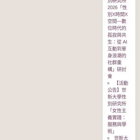
別研究所
2026「性
別Χ時間Χ
空間—數
位時代的
孤寂與共
生：從 AI
互動到單
身浪潮的
社群重
構」研討
會
【活動
公告】世
新大學性
別研究所
「女性主
義實踐：
服務與學
術」
世新大