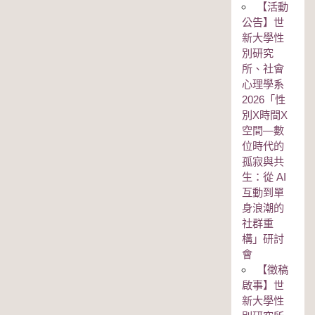
【活動
公告】世
新大學性
別研究
所、社會
心理學系
2026「性
別Χ時間Χ
空間—數
位時代的
孤寂與共
生：從 AI
互動到單
身浪潮的
社群重
構」研討
會
【徵稿
啟事】世
新大學性