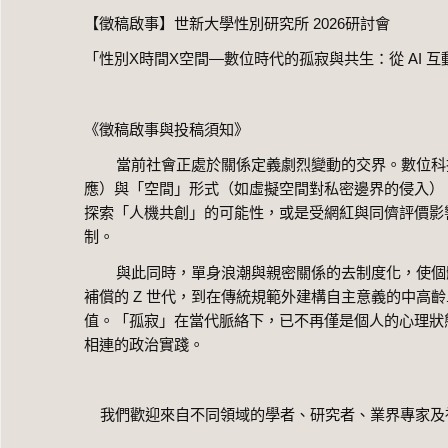
【徵稿啟事】世新大學性別研究所 2026研討會
「性別Χ時間Χ空間—數位時代的孤寂與共生：從 AI 
《徵稿啟事與投稿須知》
當前社會正處於關係定義劇烈變動的交界。數位科技
應）與「空間」形式（如虛擬空間對私密邊界的侵入）。
探索「人機共創」的可能性，或是受網紅與同儕評價影
制。
與此同時，單身浪潮與親密關係的去制度化，使個體
補償的 Z 世代，到在傳統規範外建構自主意義的中高
值。「孤寂」在當代脈絡下，已不再僅是個人的心理狀
相連的政治實踐。
我們歡迎來自不同領域的學者、研究者、業界專家及