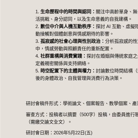
生命歷程中的時間與認同：
關注中高齡單身、無
活挑戰、身分認同，以及生命意義的自我建構。
數位中介與人機互動秩序：
探討 AI 互動、
動接觸對個體創意與情感期待的影響。
孤寂感的社會心理與性別政治：
分析孤寂感的性
中，情感勞動與照顧責任的重新配置。
社群重構與消費實踐：
探討在婚姻與傳統家庭之
定義親密關係與支持網絡。
時空配置下的主體與權力：
討論數位時間結構（
後的身體政治、自我管理與消費行為決策。
研討會稿件形式：學術論文、個案報告、教學個案、產
審查方式：投稿者以摘要（500字）投稿，由委員進
（需繳交論文全文）。
研討會日期：2026年5月22日(五)