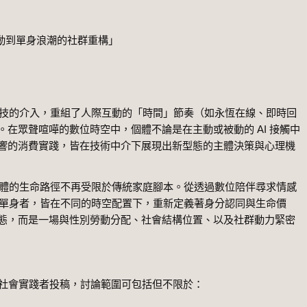
互動到單身浪潮的社群重構」
的介入，重組了人際互動的「時間」節奏（如永恆在線、即時回
在眾聲喧嘩的數位時空中，個體不論是在主動或被動的 AI 接觸中
響的消費實踐，皆在技術中介下展現出新型態的主體決策與心理機
的生命路徑不再受限於傳統家庭腳本。從透過數位陪伴尋求情感
齡單身者，皆在不同的時空配置下，重新定義著身分認同與生命價
態，而是一場與性別勞動分配、社會結構位置、以及社群動力緊密
社會實踐者投稿，討論範圍可包括但不限於：