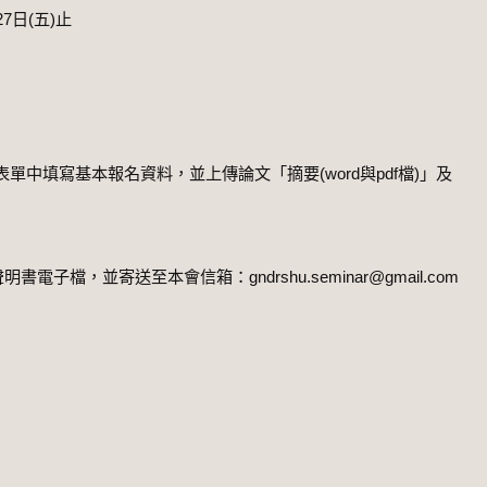
7日(五)止
表單中填寫基本​報名​資料，並上傳論文「摘要(word與pdf檔)」及
，並寄送至本會信箱：gndrshu.seminar@gmail.com