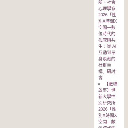
所、社會
心理學系
2026「性
別Χ時間Χ
空間—數
位時代的
孤寂與共
生：從 AI
互動到單
身浪潮的
社群重
構」研討
會
【徵稿
啟事】世
新大學性
別研究所
2026「性
別Χ時間Χ
空間—數
位時代的