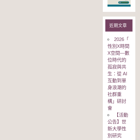
近期文章
2026「
性別Χ時間
Χ空間—數
位時代的
孤寂與共
生：從 AI
互動到單
身浪潮的
社群重
構」研討
會
【活動
公告】世
新大學性
別研究