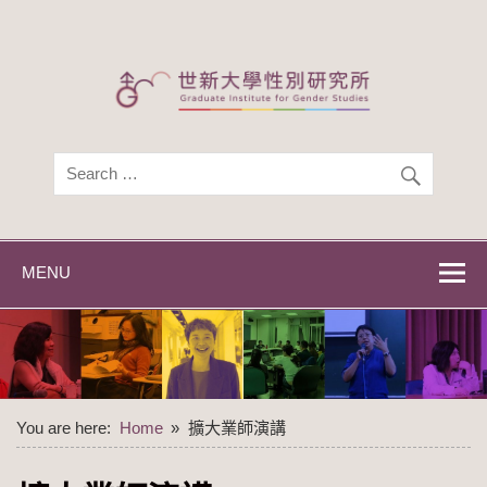
Skip
to
content
世新大學性別研
世新大學性別研究所
究所
MENU
You are here:
Home
擴大業師演講