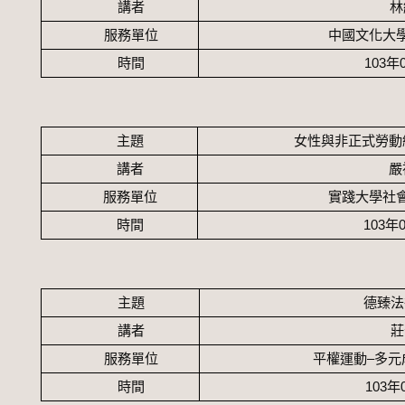
講者
林
服務單位
中國文化大
時間
103
年
主題
女性與非正式勞動
講者
嚴
服務單位
實踐大學社
時間
103
年
主題
德臻法
講者
莊
服務單位
平權運動
–
多元
時間
103
年