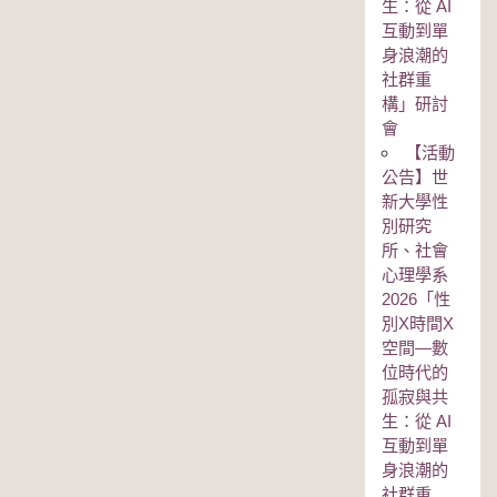
生：從 AI
互動到單
身浪潮的
社群重
構」研討
會
【活動
公告】世
新大學性
別研究
所、社會
心理學系
2026「性
別Χ時間Χ
空間—數
位時代的
孤寂與共
生：從 AI
互動到單
身浪潮的
社群重