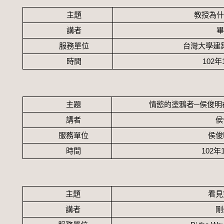
主題
教授為
講者
服務單位
台灣大學建
時間
102
年
主題
情慾的塗鴉者─侯俊明
講者
侯
服務單位
侯俊
時間
102
年
主題
看見
講者
剛