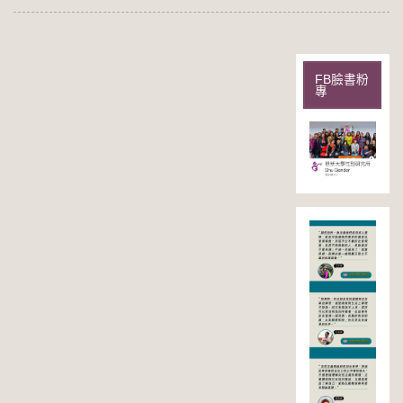
FB臉書粉
專