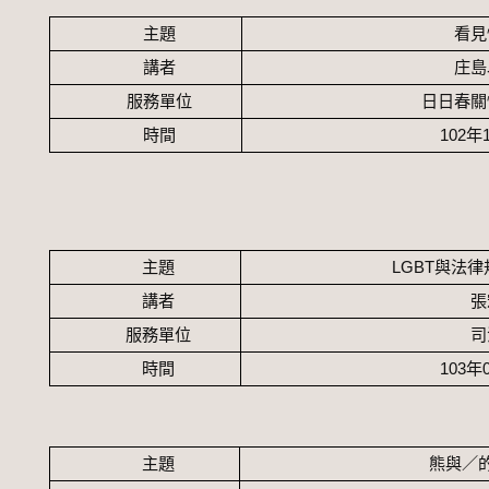
主題
看見
講者
庄島
服務單位
日日春關
時間
102
年
主題
LGBT
與法律
講者
張
服務單位
司
時間
103
年
主題
熊與／