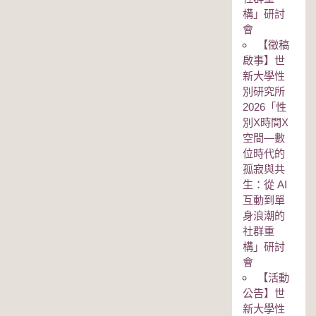
構」研討
會
【徵稿
啟事】世
新大學性
別研究所
2026「性
別Χ時間Χ
空間—數
位時代的
孤寂與共
生：從 AI
互動到單
身浪潮的
社群重
構」研討
會
【活動
公告】世
新大學性