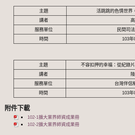
主題
活跳跳的色情世界
講者
高
服務單位
民間司法
時間
103
年
主題
不容扣押的幸福：從紀錄片
講者
陸
服務單位
台灣伴侶
時間
103
年
附件下載
102-1擴大業界師資成果冊
102-2擴大業界師資成果冊