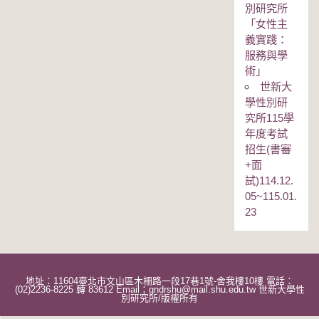
別研究所
「女性主
義實踐：
服務與學
術」
世新大
學性別研
究所115學
年度考試
招生(書審
+面
試)114.12.
05~115.01.
23
地址：11604臺北市文山區木柵路一段17巷1號-舍我樓10樓 電話：
(02)2236-8225 轉 83612 Email：gndrshu@mail.shu.edu.tw 世新大學性
別研究所/版權所有