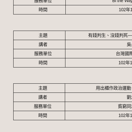
服務單位
Bi the Wa
時間
102
年
主題
有錢判生、沒錢判死─
講者
吳
服務單位
台灣國
時間
102
年
主題
用出櫃作政治運動
講者
劉
服務單位
貧窮同
時間
102
年