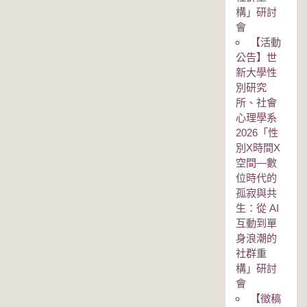
構」研討
會
【活動
公告】世
新大學性
別研究
所、社會
心理學系
2026「性
別Χ時間Χ
空間—數
位時代的
孤寂與共
生：從 AI
互動到單
身浪潮的
社群重
構」研討
會
【徵稿