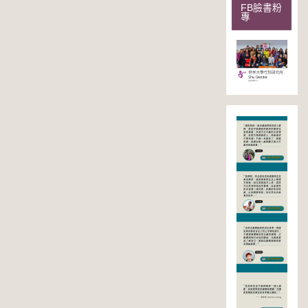
FB臉書粉
專