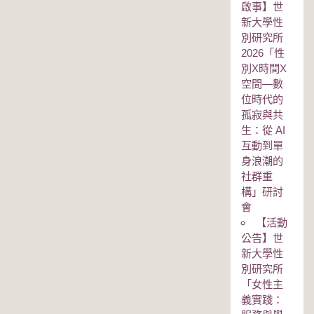
啟事】世
新大學性
別研究所
2026「性
別Χ時間Χ
空間—數
位時代的
孤寂與共
生：從 AI
互動到單
身浪潮的
社群重
構」研討
會
【活動
公告】世
新大學性
別研究所
「女性主
義實踐：