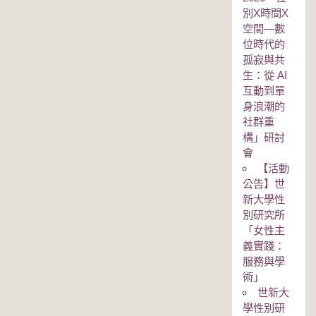
別Χ時間Χ
空間—數
位時代的
孤寂與共
生：從 AI
互動到單
身浪潮的
社群重
構」研討
會
【活動
公告】世
新大學性
別研究所
「女性主
義實踐：
服務與學
術」
世新大
學性別研