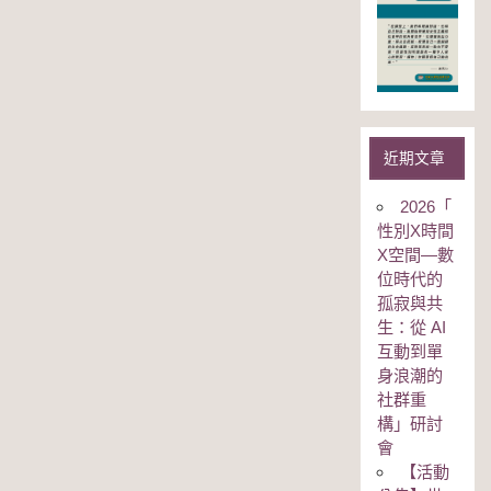
近期文章
2026「
性別Χ時間
Χ空間—數
位時代的
孤寂與共
生：從 AI
互動到單
身浪潮的
社群重
構」研討
會
【活動