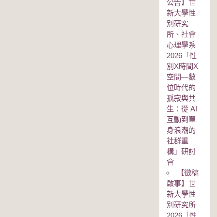
公告】世
新大學性
別研究
所、社會
心理學系
2026「性
別Χ時間Χ
空間—數
位時代的
孤寂與共
生：從 AI
互動到單
身浪潮的
社群重
構」研討
會
【徵稿
啟事】世
新大學性
別研究所
2026「性