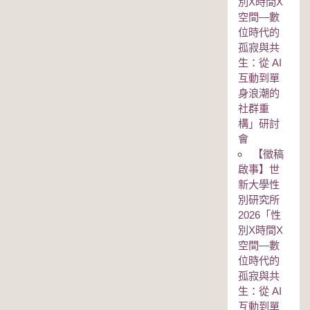
別Χ時間Χ
空間—數
位時代的
孤寂與共
生：從 AI
互動到單
身浪潮的
社群重
構」研討
會
【徵稿
啟事】世
新大學性
別研究所
2026「性
別Χ時間Χ
空間—數
位時代的
孤寂與共
生：從 AI
互動到單