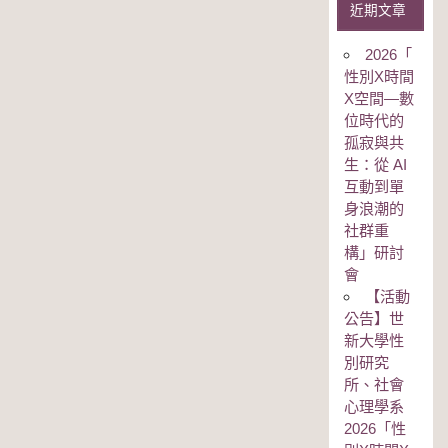
近期文章
2026「
性別Χ時間
Χ空間—數
位時代的
孤寂與共
生：從 AI
互動到單
身浪潮的
社群重
構」研討
會
【活動
公告】世
新大學性
別研究
所、社會
心理學系
2026「性