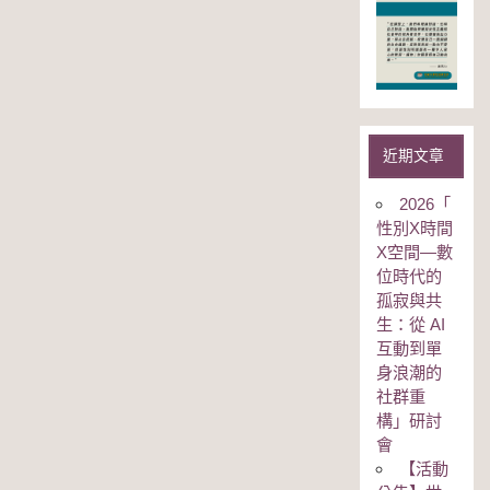
近期文章
2026「
性別Χ時間
Χ空間—數
位時代的
孤寂與共
生：從 AI
互動到單
身浪潮的
社群重
構」研討
會
【活動