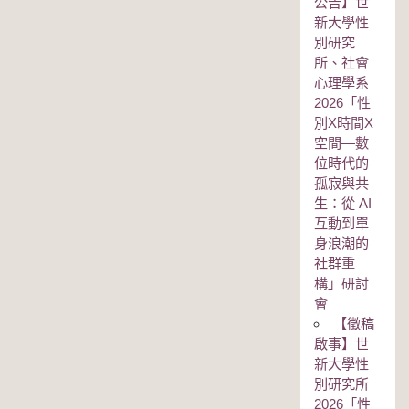
公告】世
新大學性
別研究
所、社會
心理學系
2026「性
別Χ時間Χ
空間—數
位時代的
孤寂與共
生：從 AI
互動到單
身浪潮的
社群重
構」研討
會
【徵稿
啟事】世
新大學性
別研究所
2026「性