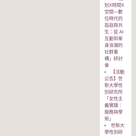
別Χ時間Χ
空間—數
位時代的
孤寂與共
生：從 AI
互動到單
身浪潮的
社群重
構」研討
會
【活動
公告】世
新大學性
別研究所
「女性主
義實踐：
服務與學
術」
世新大
學性別研