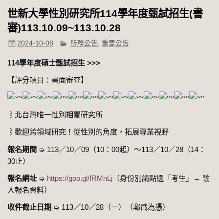
世新大學性別研究所114學年度甄試招生(書
審)113.10.09~113.10.28
2024-10-08
所務公告
,
重要公告
114學年度碩士甄試招生
>>>
【評分項目：書面審查】
⌇北台灣唯一性別相關研究所
⌇歡迎跨領域研究！從性別的角度，拓展專業視野
報名期間
➭ 113／10／09（10：00起）～113／10／28（14：
30止）
報名網址
➭
https://goo.gl/fRMnLj
（身份別請點選「考生」→ 輸
入報名資料）
收件截止日期
➭ 113／10／28（一）（郵戳為憑）