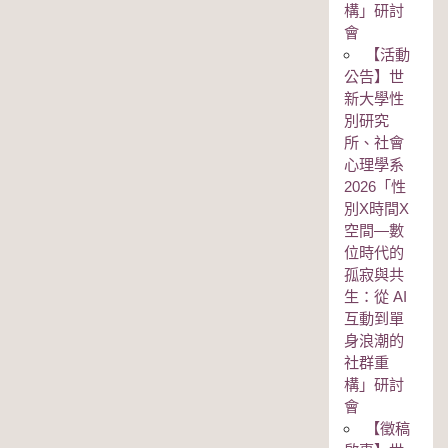
構」研討
會
【活動
公告】世
新大學性
別研究
所、社會
心理學系
2026「性
別Χ時間Χ
空間—數
位時代的
孤寂與共
生：從 AI
互動到單
身浪潮的
社群重
構」研討
會
【徵稿