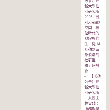
啟事】世
新大學性
別研究所
2026「性
別Χ時間Χ
空間—數
位時代的
孤寂與共
生：從 AI
互動到單
身浪潮的
社群重
構」研討
會
【活動
公告】世
新大學性
別研究所
「女性主
義實踐：
服務與學