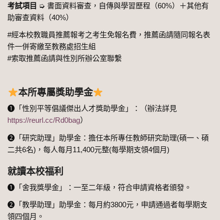
考試項目
➭ 書面資料審查，自傳與學習歷程（60%）＋其他有
助審查資料（40%）
#經本校教職員推薦報考之考生免報名費，推薦函請隨同報名表
件一併寄繳至教務處招生組
#索取推薦函請與性別所辦公室聯繫
本所專屬獎助學金
➊「性別平等倡議傑出人才獎助學金」：（辦法詳見
https://reurl.cc/Rd0bag
）
➋「研究助理」助學金：擔任本所專任教師研究助理(碩一、碩
二共6名)，每人每月11,400元整(每學期支領4個月)
就讀本校福利
➊「舍我獎學金」：一至二年級，符合申請資格者頒發。
➋「教學助理」助學金：每月約3800元，申請通過者每學期支
領四個月。