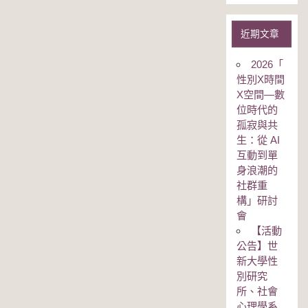
近期文章
2026「
性別Χ時間
Χ空間—數
位時代的
孤寂與共
生：從 AI
互動到單
身浪潮的
社群重
構」研討
會
【活動
公告】世
新大學性
別研究
所、社會
心理學系