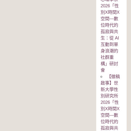
2026「性
別Χ時間Χ
空間—數
位時代的
孤寂與共
生：從 AI
互動到單
身浪潮的
社群重
構」研討
會
【徵稿
啟事】世
新大學性
別研究所
2026「性
別Χ時間Χ
空間—數
位時代的
孤寂與共