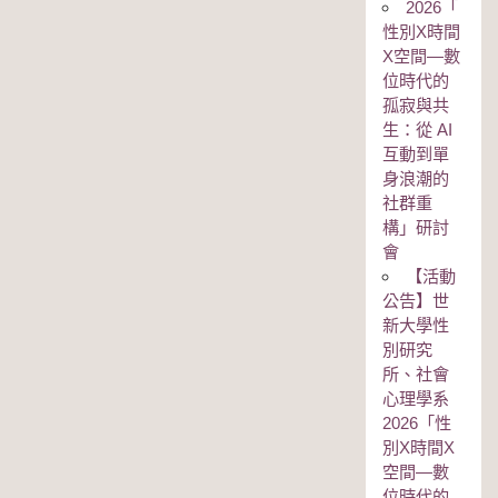
2026「
性別Χ時間
Χ空間—數
位時代的
孤寂與共
生：從 AI
互動到單
身浪潮的
社群重
構」研討
會
【活動
公告】世
新大學性
別研究
所、社會
心理學系
2026「性
別Χ時間Χ
空間—數
位時代的