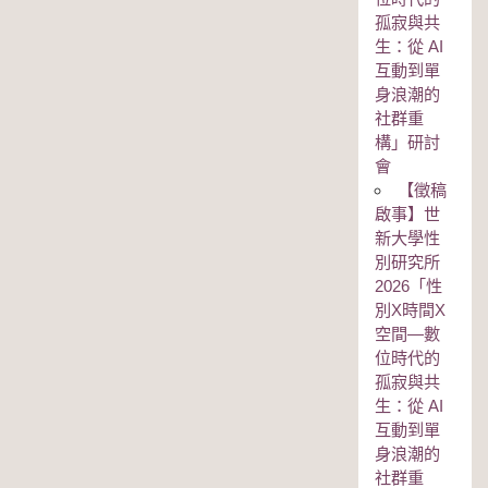
孤寂與共
生：從 AI
互動到單
身浪潮的
社群重
構」研討
會
【徵稿
啟事】世
新大學性
別研究所
2026「性
別Χ時間Χ
空間—數
位時代的
孤寂與共
生：從 AI
互動到單
身浪潮的
社群重