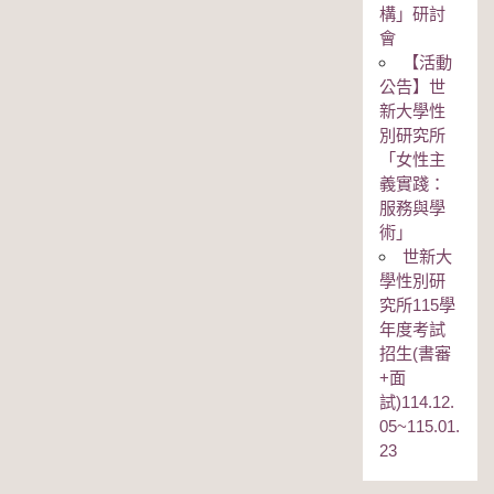
構」研討
會
【活動
公告】世
新大學性
別研究所
「女性主
義實踐：
服務與學
術」
世新大
學性別研
究所115學
年度考試
招生(書審
+面
試)114.12.
05~115.01.
23